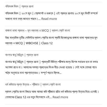
পশ্চিমবঙ্গ দিবস | প্রবন্ধ রচনা
পশ্চিমবঙ্গ দিবস | ২০শে জুন | প্রেক্ষাপট ও গুরুত্ব | এই প্রবন্ধ রচনায় ২০শে জুন দিনটি সম্পর্কে
অজানা নানা তথ্য জানতে পারবে।…
Read more
:
পশ্চিমবঙ্গ
বাঙ্গালা ভাষা প্রবন্ধ – মূল বক্তব্য ও MCQ | দ্বাদশ শ্রেণি বাংলা
দিবস
|
উচ্চ মাধ্যমিক তৃতীয় সেমিস্টার দ্বাদশ শ্রেণির বাংলা স্বামী বিবেকানন্দের বাঙ্গালা ভাষা প্রবন্ধের মূল
প্রবন্ধ
বক্তব্য ও MCQ | WBCHSE | Class 12
রচনা
বাংলার ঋতু বৈচিত্র্য | প্রবন্ধ রচনা
বাংলার ঋতু বৈচিত্র্য | প্রবন্ধ রচনা | প্রবন্ধটি বিভিন্ন পরীক্ষার জন্য বিশেষ সহায়ক হবে তা বলার
অপেক্ষা রাখে না। আমাদের সমস্ত প্রবন্ধের লিংক নীচে দেওয়া হয়েছে। সেই সঙ্গে তোমরা পাবে
পাঠ্য অনুসারে নানা প্রশ্নোত্তরও। সম্পূর্ণ পড়তে ক্লিক...
ধর্ম কবিতার প্রশ্ন উত্তর – শ্রীজাত | দ্বাদশ শ্রেণি বাংলা
দ্বাদশ শ্রেণির বাংলা বিষয়ে আজ আমরা কবি শ্রীজাত রচিত ধর্ম কবিতার প্রশ্ন উত্তর নিয়ে এসেছি।
তোমাদের Class 12 এর নতুন সিলেবাসে এই…
Read more
:
ধর্ম