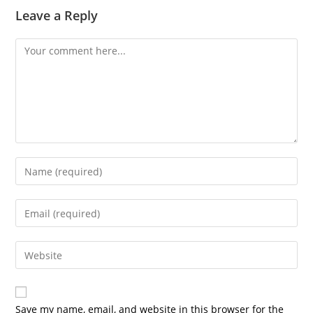
Leave a Reply
Comment
Enter
your
name
Enter
or
your
username
email
Enter
to
address
your
comment
to
website
comment
URL
Save my name, email, and website in this browser for the