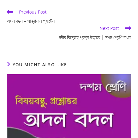
Read
Previous Post
more
অদল বদল – পান্নালাল প্যাটেল
articles
Next Post
নদীর বিদ্রোহ প্রশ্ন উত্তর | দশম শ্রেণি বাংলা
YOU MIGHT ALSO LIKE