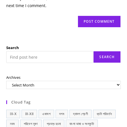
(optional)
next time I comment.
Search
SEARCH
Archives
Cloud Tag
IX-X
IX-XII
একাদশ
দশম
দ্বাদশ শ্রেণী
ধ্বনি পরিবর্তন
নবম
পরিবেশ দূষণ
প্রবন্ধ রচনা
বাংলা ভাষা ও সংস্কৃতি