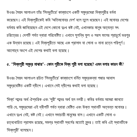
উওরঃ সৈয়দ আলাওল তাঁর ‘সিন্ধুতীরে’ কাব্যাংশে একটি সমুদ্রঘেরা দিব্যপুরীর বর্ননা
করেছেন। এই দিব্যপুরীকেই কবি ‘অতিমনোহর দেশ’ বলে তুলে ধরেছেন। এই মনোহর দেশের
বর্ননায় কবি জানিয়েছেন এই দেশে কোনো দুঃখ কষ্ট নেই, এখানকার মানুষ অত্যন্ত সৎ
চরিত্রের। দেশটি পর্বত দ্বারা পরিবেষ্টিত। এখানে সুগন্ধি ফুল ও সরস ফলের প্রাচুর্যে ভরপুর
এক উদ্যান রয়েছে। এই দিব্যপুরীতে আছে এক প্রাসাদ যা সোনা ও নানা রত্নে পরিপূর্ণ।
আলোচ্য অংশে এই দেশের কথাই বলা হয়েছে।
৫. “দিব্যপুরী সমুদ্র মাঝার”- কোন পুরীকে দিব্য পুরী বলা হয়েছে? এমন বলার কারন কী
?
উওরঃ সৈয়দ আলাওল রচিত ‘সিন্ধুতীরে’ কাব্যাংশে বর্নিত সমুদ্রকন্যা পদ্মার আবাস
সমুদ্রবেষ্টিত একটি দ্বীপে। এখানে সেই দ্বীপের কথাই বলা হয়েছে।
‘দিব্য’ শব্দের অর্থ ঐশ্বরিক এবং ‘পুরী’ শব্দের অর্থ হল নগরী। কবির বর্ননায় আমরা জানতে
পারি যে, সমুদ্রঘেরা এই দ্বীপটি পর্বত দ্বারা বেষ্টিত এবং উক্ত স্থানটি অত্যন্ত মনোহর।
এখানে দুঃখ নেই, কষ্ট নেই। এখানে সদাচারী মানুষের বাস। এখানে একটি সোনা ও
রত্নখোচিত প্রাসাদ রয়েছে, সমগ্র স্থানটি স্বর্গের মতোই সুন্দর। তাই কবি এই স্থানটিকে
‘দিব্যপুরী’ বলেছেন।