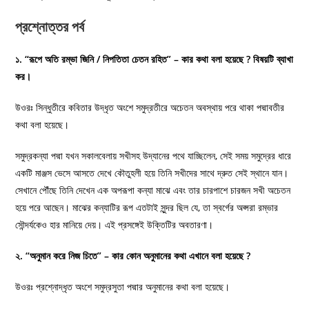
প্রশ্নোত্তর পর্ব
১. “রূপে অতি রম্ভা জিনি / নিপতিতা চেতন রহিত” – কার কথা বলা হয়েছে ? বিষয়টি ব্যাখা
কর।
উওরঃ সিন্ধুতীরে কবিতার উদ্ধৃত অংশে সমুদ্রতীরে অচেতন অবস্থায় পরে থাকা পদ্মাবতীর
কথা বলা হয়েছে।
সমুদ্রকন্যা পদ্মা যখন সকালবেলায় সখীসহ উদ্যানের পথে যাচ্ছিলেন, সেই সময় সমুদ্রের ধারে
একটি মাঞ্জস ভেসে আসতে দেখে কৌতুহলী হয়ে তিনি সখীদের সাথে দ্রুত সেই স্থানে যান।
সেখানে পৌঁছে তিনি দেখেন এক অপরূপা কন্যা মাঝে এবং তার চারপাশে চারজন সখী অচেতন
হয়ে পরে আছেন। মাঝের কন্যাটির রূপ এতটাই সুন্দর ছিল যে, তা স্বর্গের অপ্সরা রম্ভার
সৌন্দর্যকেও হার মানিয়ে দেয়। এই প্রসঙ্গেই উক্তিটির অবতারণা।
২. “অনুমান করে নিজ চিতে” – কার কোন অনুমানের কথা এখানে বলা হয়েছে ?
উওরঃ প্রশ্নোদ্ধৃত অংশে সমুদ্রসুতা পদ্মার অনুমানের কথা বলা হয়েছে।