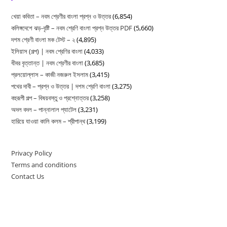
MCQ
খেয়া কবিতা – নবম শ্রেণীর বাংলা প্রশ্ন ও উত্তর
(6,854)
|
কলিঙ্গদেশে ঝড়-বৃষ্টি – নবম শ্রেণি বাংলা প্রশ্ন উত্তর PDF
(5,660)
একাদশ
দশম শ্রেণী বাংলা মক টেস্ট – ২
(4,895)
শ্রেণি
ইলিয়াস (গল্প) | নবম শ্রেণির বাংলা
(4,033)
বাংলা
ধীবর বৃত্তান্ত | নবম শ্রেণীর বাংলা
(3,685)
প্রলয়োল্লাস – কাজী নজরুল ইসলাম
(3,415)
পথের দাবী – প্রশ্ন ও উত্তর | দশম শ্রেণি বাংলা
(3,275)
বহুরূপী গল্প – বিষয়বস্তু ও প্রশ্নোত্তর
(3,258)
অদল বদল – পান্নালাল প্যাটেল
(3,231)
হারিয়ে যাওয়া কালি কলম – শ্রীপান্থ
(3,199)
Privacy Policy
Terms and conditions
Contact Us