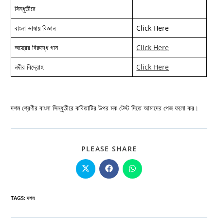
সিন্ধুতীরে
বাংলা ভাষায় বিজ্ঞান
Click Here
অস্ত্রের বিরুদ্ধে গান
Click Here
নদীর বিদ্রোহ
Click Here
দশম শ্রেণীর বাংলা সিন্ধুতীরে কবিতাটির উপর মক টেস্ট দিতে আমাদের পেজ ফলো কর।
SHARE
PLEASE SHARE
THIS
CONTENT
Opens
Opens
Opens
in
in
in
a
a
a
new
new
new
window
window
window
TAGS
:
দশম