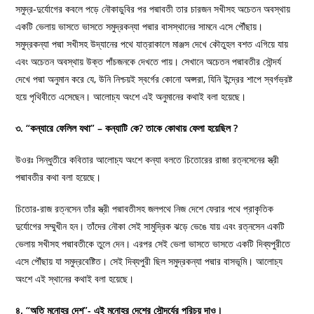
সমুদ্র-দুর্যোগের কবলে পড়ে নৌকাডুবির পর পদ্মাবতী তার চারজন সখীসহ অচেতন অবস্থায়
একটি ভেলায় ভাসতে ভাসতে সমুদ্রকন্যা পদ্মার বাসস্থানের সামনে এসে পৌঁছায়।
সমুদ্রকন্যা পদ্মা সখীসহ উদ্যানের পথে যাত্রাকালে মাঞ্জস দেখে কৌতুহল বশত এগিয়ে যায়
এবং অচেতন অবস্থায় উক্ত পাঁচজনকে দেখতে পায়। সেখানে অচেতন পদ্মাবতীর সৌন্দর্য
দেখে পদ্মা অনুমান করে যে, উনি নিশ্চয়ই স্বর্গের কোনো অপ্সরা, যিনি ইন্দ্রের শাপে স্বর্গভ্রষ্ট
হয়ে পৃথিবীতে এসেছেন। আলোচ্য অংশে এই অনুমানের কথাই বলা হয়েছে।
৩. “কন্যারে ফেলিল যথা” – কন্যাটি কে? তাকে কোথায় ফেলা হয়েছিল ?
উওরঃ সিন্ধুতীরে কবিতার আলোচ্য অংশে কন্যা বলতে চিতোরের রাজা রত্নসেনের স্ত্রী
পদ্মাবতীর কথা বলা হয়েছে।
চিতোর-রাজ রত্নসেন তাঁর স্ত্রী পদ্মাবতীসহ জলপথে নিজ দেশে ফেরার পথে প্রাকৃতিক
দুর্যোগের সম্মুখীন হন। তাঁদের নৌকা সেই সামুদ্রিক ঝড়ে ভেঙে যায় এবং রত্নসেন একটি
ভেলায় সখীসহ পদ্মাবতীকে তুলে দেন। এরপর সেই ভেলা ভাসতে ভাসতে একটি দিব্যপুরীতে
এসে পৌঁছায় যা সমুদ্রবেষ্টিত। সেই দিব্যপুরী ছিল সমুদ্রকন্যা পদ্মার বাসভূমি। আলোচ্য
অংশে এই স্থানের কথাই বলা হয়েছে।
৪. “অতি মনোহর দেশ”- এই মনোহর দেশের সৌন্দর্যের পরিচয় দাও।