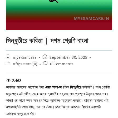
সিন্ধুতীরে কবিতা | দশম শ্রেণি বাংলা
Post
Post
myexamcare
September 30, 2025
author:
published:
Post
Post
সাহিত্য সঞ্চয়ন (X)
0 Comments
category:
comments:
2,468
আমাদের আজকের আলোচ্য বিষয়
সৈয়দ আলাওল
রচিত
সিন্ধুতীরে
কবিতাটি। দশম শ্রেণির
জন্য পাঠ্য এই কবিতা থেকে আমরা প্রাসঙ্গিক তথ্যসহ নানা প্রশ্নের উত্তর জেনে নেব।
আমরা এর আগে অদল বদল গল্প নিয়ে প্রাসঙ্গিক আলোচনা করেছি। তাছাড়া আমাদের এই
ওয়েবসাইটেই পেয়ে যাচ্ছ, নানা মক টেস্ট। চলো, আমরা আজকের বিষয়ের তথ্যগুলি
তোমাদের জন্য তুলে ধরি।