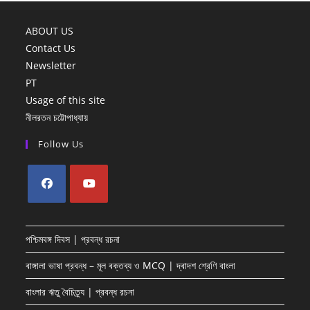
ABOUT US
Contact Us
Newsletter
PT
Usage of this site
নীলরতন চট্টোপাধ্যায়
Follow Us
Opens
Opens
in
in
পশ্চিমবঙ্গ দিবস | প্রবন্ধ রচনা
a
a
new
new
বাঙ্গালা ভাষা প্রবন্ধ – মূল বক্তব্য ও MCQ | দ্বাদশ শ্রেণি বাংলা
tab
tab
বাংলার ঋতু বৈচিত্র্য | প্রবন্ধ রচনা