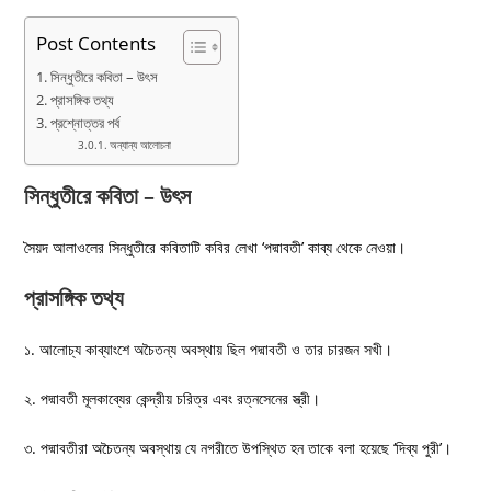
Post Contents
সিন্ধুতীরে কবিতা – উৎস
প্রাসঙ্গিক তথ্য
প্রশ্নোত্তর পর্ব
অন্যান্য আলোচনা
সিন্ধুতীরে কবিতা – উৎস
সৈয়দ আলাওলের সিন্ধুতীরে কবিতাটি কবির লেখা ‘পদ্মাবতী’ কাব্য থেকে নেওয়া।
প্রাসঙ্গিক তথ্য
১. আলোচ্য কাব্যাংশে অচৈতন্য অবস্থায় ছিল পদ্মাবতী ও তার চারজন সখী।
২. পদ্মাবতী মূলকাব্যের কেন্দ্রীয় চরিত্র এবং রত্নসেনের স্ত্রী।
৩. পদ্মাবতীরা অচৈতন্য অবস্থায় যে নগরীতে উপস্থিত হন তাকে বলা হয়েছে ‘দিব্য পুরী’।