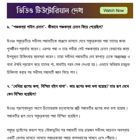
৬. “পঞ্চকন্যা পাইল চেতন”- কীভাবে পঞ্চকন্যা চেতন ফিরে পেয়েছিল?
উওরঃ সমুদ্রতীরে সখীসহ পদ্মাবতীকে মাঞ্জসে ভাসতে দেখে সমুদ্রকন্যা পদ্মা তাদের জন্য
পুনর্জীবন প্রার্থনা করেন। এরপর পদ্মা ও তার সখীরা সেই পঞ্চকন্যার চেতন ফেরানোর জন্য
উপযুক্ত চিকিৎসার ব্যবস্থা করেন। তারা সখীসহ পদ্মাবতীর দেহ কাপড়ে ঢেকে অন্ত্রমন্ত্র ও
নানা ঔষধি প্রয়োগ করে তাদের পা, মাথাইয় গরম সেক দেওয়া হয়। এভাবে অবিরাম চারদন্ড
চিকিৎসা করার পর সখীসহ পদ্মাবতী জ্ঞান ফিরে পান।
৭. “দেখিয়া রূপের কলা, বিস্মিত হইল বালা”- কার রূপের কথা বলা হয়েছে? তার রূপ দেখে
কেন বিস্মিত হয়েছিল?
উওরঃ প্রশ্নোদ্ধৃত অংশে চিতোররাজ রত্নসেনের স্ত্রী পদ্মাবতীর রূপের কথা বলা হয়েছে।
পদ্মাবতীর রূপ দেখে সমুদ্রকন্যা পদ্মা বিস্মিত হয়েছিল।
সমুদ্র দুর্যোগের কবলে পড়ে নৌকাডুবির পর পদ্মাবতী তার চারজন সখীসহ অচেতন অবস্থায়
একটি ভেলায় ভাসতে ভাসতে সমুদ্রকন্যা পদ্মার বাসস্থানের সামনে এসে পৌঁছায়।