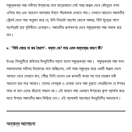
সমুদ্রকন্যা পদ্মা সখীসহ উদ্যানের পথে যাত্রাকালে সেই সময় মাঞ্জস দেখে কৌতুহল বশত
এগিয়ে যায় এবং অচেতন অবস্থায় উক্ত পাঁচজনকে দেখতে পায়। সেখানে অচেতন পদ্মাবতীর
সৌন্দর্য দেখে পদ্মা অনুমান করে যে, উনি নিশ্চয়ই স্বর্গের কোনো অপ্সরা, যিনি ইন্দ্রের শাপে
স্বর্গভ্রষ্ট হয়ে পৃথিবীতে এসেছেন। পদ্মাবতীর রূপলাবণ্য দেখে সমুদ্রকন্যা পদ্মা অবাক হয়ে
যান।
৮. “বিধি মোরে না কর নৈরাশ”- বক্তা কে? তার এমন মন্তব্যের কারণ কী?
উওরঃ সিন্ধুতীরে কবিতায় উদ্ধৃতিটির বক্তা হলেন সমুদ্রকন্যা পদ্মা। সমুদ্রকন্যা পদ্মা যখন
সকালবেলায় সখীসহ উদ্যানের পথে যাচ্ছিলেন, সেই সময় সমুদ্রের ধারে একটি মাঞ্জস ভেসে
আসতে দেখে সেখানে যান, পৌঁছে তিনি দেখেন এক রূপবতী কন্যা সহ তার চারজন সখী
অচেতন হয়ে পরে আছেন। তাদের বেশভূষা ও চেহারা দেখে পদ্মা বুঝতে পেরেছিলেন যে ঈশ্বর
সদয় না হলে এদের বাঁচানো সম্ভব নয়। এই কারনে পদ্মা একমনে ঈশ্বরের কৃপা প্রার্থনা করে
যাতে ঈশ্বর পদ্মাবতীর জ্ঞান ফিরিয়ে দেন। এই প্রসঙ্গেই আলোচ্য উদ্ধৃতিটির অবতারণা।
অন্যান্য আলোচনা