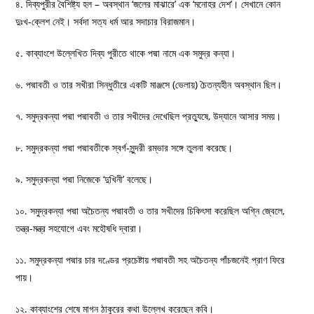
৪. দিব্যপুরীর বৈশিষ্ট্য হল – অবস্থান ‘জলের মাঝারে’ এক ‘মনোহর দেশ’। সেখানে কোন
দুঃখ-ক্লেশ নেই। সর্বদা সত্য ধর্ম আর সদাচার বিরাজমান।
৫. কাব্যাংশে উল্লেখিত দিব্য পুরীতে থাকে পদ্মা নামে এক সমুদ্র কন্যা।
৬. পদ্মাবতী ও তার সখীরা সিন্ধুতীরে একটি মাঞ্জসে (ভেলায়) চৈতন্যহীন অবস্থান ছিল।
৭. সমুদ্রকন্যা পদ্মা পদ্মাবতী ও তার সখীদের দেখেছিল প্রত্যুষে, উদ্যানে আসার সময়।
৮. সমুদ্রকন্যা পদ্মা পদ্মাবতীকে স্বর্গ-সুন্দরী রম্ভার সঙ্গে তুলনা করেছে।
৯. সমুদ্রকন্যা পদ্মা নিজেকে ‘দুখিনী’ বলেছে।
১০. সমুদ্রকন্যা পদ্মা অচৈতন্য পদ্মাবতী ও তার সখীদের চিকিৎসা করেছিল অগ্নি জ্বেলে,
তন্ত্র-মন্ত্র সহযোগে এবং মহৌষধি দ্বারা।
১১. সমুদ্রকন্যা পদ্মার চার দণ্ডের প্রচেষ্টায় পদ্মাবতী সহ অচৈতন্য পাঁচজনেই প্রাণ ফিরে
পায়।
১২. কাব্যাংশের শেষে মাগন ঠাকুরের কথা উল্লেখ করেছেন কবি।