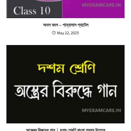
অদল বদল – পান্নালাল প্যাটেল
May 22, 2025
অস্ত্রের বিরুদ্ধে গান | দশম শ্রেণি বাংলা প্রশ্ন উত্তর