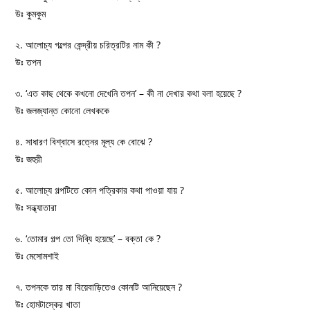
উঃ কুমকুম
২. আলোচ্য গল্পের কেন্দ্রীয় চরিত্রটির নাম কী ?
উঃ তপন
৩. ‘এত কাছ থেকে কখনো দেখেনি তপন’ – কী না দেখার কথা বলা হয়েছে ?
উঃ জলজ্যান্ত কোনো লেখককে
৪. সাধারণ বিশ্বাসে রত্নের মূল্য কে বোঝে ?
উঃ জহুরী
৫. আলোচ্য গল্পটিতে কোন পত্রিকার কথা পাওয়া যায় ?
উঃ সন্ধ্যাতারা
৬. ‘তোমার গল্প তো দিব্যি হয়েছে’ – বক্তা কে ?
উঃ মেসোমশাই
৭. তপনকে তার মা বিয়েবাড়িতেও কোনটি আনিয়েছেন ?
উঃ হোমটাস্কের খাতা