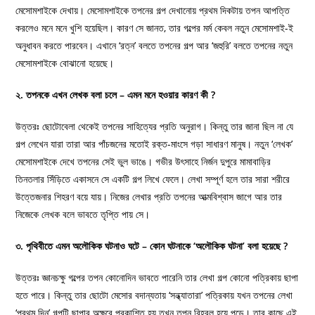
মেসোমশাইকে দেখায়। মেসোমশাইকে তপনের গল্প দেখানোয় প্রথম দিকটায় তপন আপত্তি
করলেও মনে মনে খুশি হয়েছিল। কারণ সে জানত, তার গল্পের মর্ম কেবল নতুন মেসোমশাই-ই
অনুধাবন করতে পারবেন। এখানে ‘রত্ন’ বলতে তপনের গল্প আর ‘জহুরি’ বলতে তপনের নতুন
মেসোমশাইকে বোঝানো হয়েছে।
২. তপনকে এখন লেখক বলা চলে – এমন মনে হওয়ার কারণ কী ?
উত্তরঃ ছোটোবেলা থেকেই তপনের সাহিত্যের প্রতি অনুরাগ। কিন্তু তার জানা ছিল না যে
গল্প লেখেন যারা তারা আর পাঁচজনের মতোই রক্ত-মাংসে গড়া সাধারণ মানুষ। নতুন ‘লেখক’
মেসোমশাইকে দেখে তপনের সেই ভুল ভাঙে। গভীর উৎসাহে নির্জন দুপুরে মামাবাড়ির
তিনতলার সিঁড়িতে একাসনে সে একটি গল্প লিখে ফেলে। লেখা সম্পূর্ণ হলে তার সারা শরীরে
উত্তেজনার শিহরণ বয়ে যায়। নিজের লেখার প্রতি তপনের আত্মবিশ্বাস জাগে আর তার
নিজেকে লেখক বলে ভাবতে তৃপ্তি পায় সে।
৩. পৃথিবীতে এমন অলৌকিক ঘটনাও ঘটে – কোন ঘটনাকে ‘অলৌকিক ঘটনা’ বলা হয়েছে ?
উত্তরঃ জ্ঞানচক্ষু গল্পের তপন কোনোদিন ভাবতে পারেনি তার লেখা গল্প কোনো পত্রিকায় ছাপা
হতে পারে। কিন্তু তার ছোটো মেসোর বদান্যতায় ‘সন্ধ্যাতারা’ পত্রিকায় যখন তপনের লেখা
‘প্রথম দিন’ গল্পটি ছাপার অক্ষরে প্রকাশিত হয় তখন তপন বিহ্বল হয়ে পড়ে। তার কাছে এই