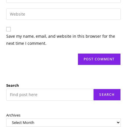
your
username
email
Enter
to
address
your
comment
to
website
comment
URL
Save my name, email, and website in this browser for the
(optional)
next time I comment.
Search
SEARCH
Archives