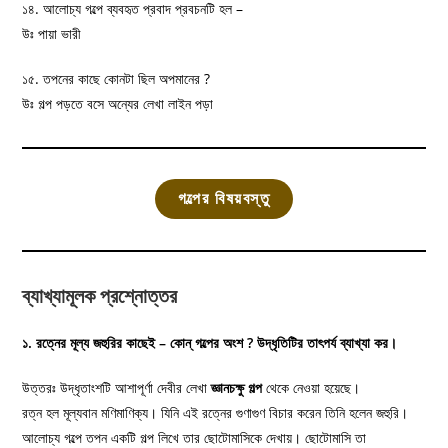
১৪. আলোচ্য গল্পে ব্যবহৃত প্রবাদ প্রবচনটি হল –
উঃ পায়া ভারী
১৫. তপনের কাছে কোনটা ছিল অপমানের ?
উঃ গল্প পড়তে বসে অন্যের লেখা লাইন পড়া
গল্পের বিষয়বস্তু
ব্যাখ্যামূলক প্রশ্নোত্তর
১. রত্নের মূল্য জহুরির কাছেই – কোন্‌ গল্পের অংশ ? উদ্ধৃতিটির তাৎপর্য ব্যাখ্যা কর।
উত্তরঃ উদ্ধৃতাংশটি আশাপূর্ণা দেবীর লেখা
জ্ঞানচক্ষু গল্প
থেকে নেওয়া হয়েছে।
রত্ন হল মূল্যবান মণিমাণিক্য। যিনি এই রত্নের গুণাগুণ বিচার করেন তিনি হলেন জহুরি।
আলোচ্য গল্পে তপন একটি গল্প লিখে তার ছোটোমাসিকে দেখায়। ছোটোমাসি তা