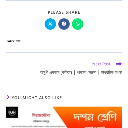
SHARE
PLEASE SHARE
THIS
CONTENT
Opens
Opens
Opens
in
in
in
a
a
a
new
new
new
window
window
window
TAGS
:
দশম
Read
Next Post
more
অসুখী একজন (কবিতা) | পাবলো নেরুদা | মাধ্যমিক বাংলা
articles
YOU MIGHT ALSO LIKE