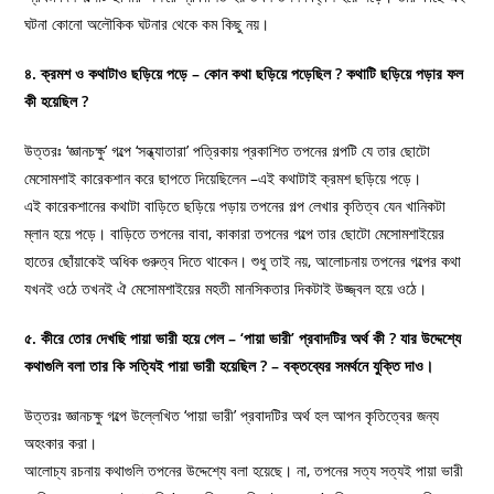
ঘটনা কোনো অলৌকিক ঘটনার থেকে কম কিছু নয়।
৪. ক্রমশ ও কথাটাও ছড়িয়ে পড়ে – কোন কথা ছড়িয়ে পড়েছিল ? কথাটি ছড়িয়ে পড়ার ফল
কী হয়েছিল ?
উত্তরঃ ‘জ্ঞানচক্ষু’ গল্পে ‘সন্ধ্যাতারা’ পত্রিকায় প্রকাশিত তপনের গল্পটি যে তার ছোটো
মেসোমশাই কারেকশান করে ছাপতে দিয়েছিলেন –এই কথাটাই ক্রমশ ছড়িয়ে পড়ে।
এই কারেকশানের কথাটা বাড়িতে ছড়িয়ে পড়ায় তপনের গল্প লেখার কৃতিত্ব যেন খানিকটা
ম্লান হয়ে পড়ে। বাড়িতে তপনের বাবা, কাকারা তপনের গল্পে তার ছোটো মেসোমশাইয়ের
হাতের ছোঁয়াকেই অধিক গুরুত্ব দিতে থাকেন। শুধু তাই নয়, আলোচনায় তপনের গল্পের কথা
যখনই ওঠে তখনই ঐ মেসোমশাইয়ের মহতী মানসিকতার দিকটাই উজ্জ্বল হয়ে ওঠে।
৫. কীরে তোর দেখছি পায়া ভারী হয়ে গেল – ‘পায়া ভারী’ প্রবাদটির অর্থ কী ? যার উদ্দেশ্যে
কথাগুলি বলা তার কি সত্যিই পায়া ভারী হয়েছিল ? – বক্তব্যের সমর্থনে যুক্তি দাও।
উত্তরঃ জ্ঞানচক্ষু গল্পে উল্লেখিত ‘পায়া ভারী’ প্রবাদটির অর্থ হল আপন কৃতিত্বের জন্য
অহংকার করা।
আলোচ্য রচনায় কথাগুলি তপনের উদ্দেশ্যে বলা হয়েছে। না, তপনের সত্য সত্যই পায়া ভারী