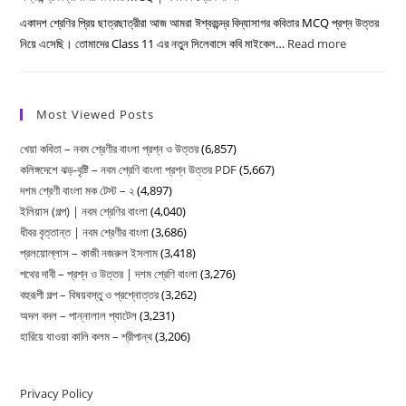
বাংলা
দিবস
একাদশ শ্রেণির প্রিয় ছাত্রছাত্রীরা আজ আমরা ঈশ্বরচন্দ্র বিদ্যাসাগর কবিতার MCQ প্রশ্ন উত্তর
|
নিয়ে এসেছি। তোমাদের Class 11 এর নতুন সিলেবাসে কবি মাইকেল…
Read more
:
প্রবন্ধ
ঈশ্বরচন্দ্র
রচনা
বিদ্যাসাগর
কবিতার
Most Viewed Posts
MCQ
খেয়া কবিতা – নবম শ্রেণীর বাংলা প্রশ্ন ও উত্তর
(6,857)
|
কলিঙ্গদেশে ঝড়-বৃষ্টি – নবম শ্রেণি বাংলা প্রশ্ন উত্তর PDF
(5,667)
একাদশ
দশম শ্রেণী বাংলা মক টেস্ট – ২
(4,897)
শ্রেণি
ইলিয়াস (গল্প) | নবম শ্রেণির বাংলা
(4,040)
বাংলা
ধীবর বৃত্তান্ত | নবম শ্রেণীর বাংলা
(3,686)
প্রলয়োল্লাস – কাজী নজরুল ইসলাম
(3,418)
পথের দাবী – প্রশ্ন ও উত্তর | দশম শ্রেণি বাংলা
(3,276)
বহুরূপী গল্প – বিষয়বস্তু ও প্রশ্নোত্তর
(3,262)
অদল বদল – পান্নালাল প্যাটেল
(3,231)
হারিয়ে যাওয়া কালি কলম – শ্রীপান্থ
(3,206)
Privacy Policy