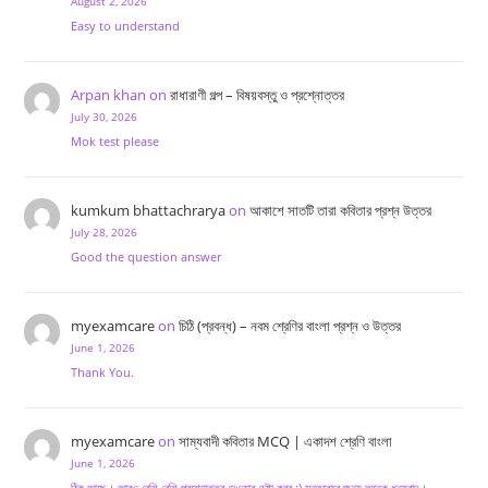
August 2, 2026
Easy to understand
Arpan khan
on
রাধারাণী গল্প – বিষয়বস্তু ও প্রশ্নোত্তর
July 30, 2026
Mok test please
kumkum bhattachrarya
on
আকাশে সাতটি তারা কবিতার প্রশ্ন উত্তর
July 28, 2026
Good the question answer
myexamcare
on
চিঠি (প্রবন্ধ) – নবম শ্রেণির বাংলা প্রশ্ন ও উত্তর
June 1, 2026
Thank You.
myexamcare
on
সাম্যবাদী কবিতার MCQ | একাদশ শ্রেণি বাংলা
June 1, 2026
ঠিক আছে। আরও বেশি বেশি প্রশ্নোত্তর দেওয়ার চেষ্টা করব :) মন্তব্যের জন্য অনেক ধন্যবাদ।