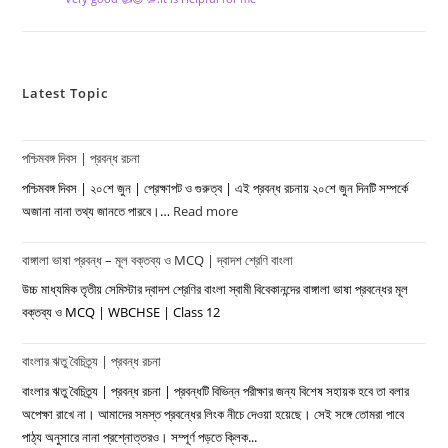
Latest Topic
পশ্চিমবঙ্গ দিবস | প্রবন্ধ রচনা
পশ্চিমবঙ্গ দিবস | ২০শে জুন | প্রেক্ষাপট ও গুরুত্ব | এই প্রবন্ধ রচনায় ২০শে জুন দিনটি সম্পর্কে
অজানা নানা তথ্য জানতে পারবে।…
Read more
:
পশ্চিমবঙ্গ
বাঙ্গালা ভাষা প্রবন্ধ – মূল বক্তব্য ও MCQ | দ্বাদশ শ্রেণি বাংলা
দিবস
|
উচ্চ মাধ্যমিক তৃতীয় সেমিস্টার দ্বাদশ শ্রেণির বাংলা স্বামী বিবেকানন্দের বাঙ্গালা ভাষা প্রবন্ধের মূল
প্রবন্ধ
বক্তব্য ও MCQ | WBCHSE | Class 12
রচনা
বাংলার ঋতু বৈচিত্র্য | প্রবন্ধ রচনা
বাংলার ঋতু বৈচিত্র্য | প্রবন্ধ রচনা | প্রবন্ধটি বিভিন্ন পরীক্ষার জন্য বিশেষ সহায়ক হবে তা বলার
অপেক্ষা রাখে না। আমাদের সমস্ত প্রবন্ধের লিংক নীচে দেওয়া হয়েছে। সেই সঙ্গে তোমরা পাবে
পাঠ্য অনুসারে নানা প্রশ্নোত্তরও। সম্পূর্ণ পড়তে ক্লিক...