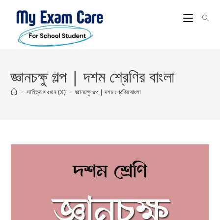
Skip
to
content
জ্ঞানচক্ষু গল্প | দশম শ্রেণির বাংলা
>
সাহিত্য সঞ্চয়ন (X)
>
জ্ঞানচক্ষু গল্প | দশম শ্রেণির বাংলা