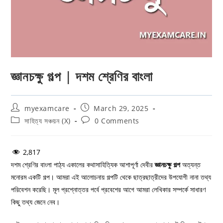
জ্ঞানচক্ষু গল্প | দশম শ্রেণির বাংলা
Post
Post
myexamcare
March 29, 2025
author:
published:
Post
Post
সাহিত্য সঞ্চয়ন (X)
0 Comments
category:
comments:
2,817
দশম শ্রেণির বাংলা পাঠ্য একালের কথাসাহিত্যিক আশাপূর্ণা দেবীর
জ্ঞানচক্ষু গল্প
অত্যন্ত
মনোরম একটি গল্প। আমরা এই আলোচনায় গল্পটি থেকে ছাত্রছাত্রীদের উপযোগী নানা তথ্য
পরিবেশন করেছি। মূল প্রশ্নোত্তর পর্বে প্রবেশের আগে আমরা লেখিকার সম্পর্কে সাধারণ
কিছু তথ্য জেনে নেব।