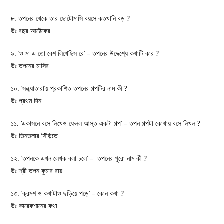
৮. তপনের থেকে তার ছোটোমাসি বয়সে কতখানি বড় ?
উঃ বছর আষ্টেকের
৯. ‘ও মা এ তো বেশ লিখেছিস রে’ – তপনের উদ্দেশ্যে কথাটি কার ?
উঃ তপনের মাসির
১০. ‘সন্ধ্যাতারা’য় প্রকাশিত তপনের গল্পটির নাম কী ?
উঃ প্রথম দিন
১১. ‘একাসনে বসে লিখেও ফেলল আস্ত একটা গল্প’ – তপন গল্পটা কোথায় বসে লিখল ?
উঃ তিনতলার সিঁড়িতে
১২. ‘তপনকে এখন লেখক বলা চলে’ – তপনের পুরো নাম কী ?
উঃ শ্রী তপন কুমার রায়
১৩. ‘ক্রমশ ও কথাটাও ছড়িয়ে পড়ে’ – কোন কথা ?
উঃ কারেকশানের কথা