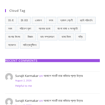
Cloud Tag
IX-X
IX-XII
একাদশ
দশম
দ্বাদশ শ্রেণী
ধ্বনি পরিবর্তন
নবম
পরিবেশ দূষণ
প্রবন্ধ রচনা
বাংলা ভাষা ও সংস্কৃতি
বাংলার উৎসব
বিজ্ঞান
ভাব সম্প্রসারণ
ভাষা দিবস
সন্ধি
সাজেশন
সাহিত্যানুশীলন
RECENT COMMENTS
Surajit Karmakar
on
আকাশে সাতটি তারা কবিতার প্রশ্ন উত্তর
August 2, 2026
Helpful to me
Surajit Karmakar
on
আকাশে সাতটি তারা কবিতার প্রশ্ন উত্তর