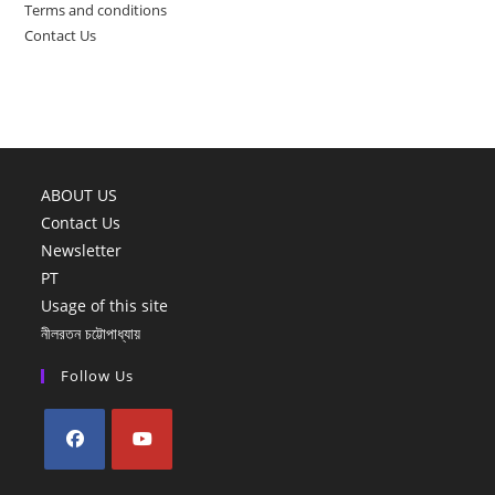
Terms and conditions
Contact Us
ABOUT US
Contact Us
Newsletter
PT
Usage of this site
নীলরতন চট্টোপাধ্যায়
Follow Us
Opens
Opens