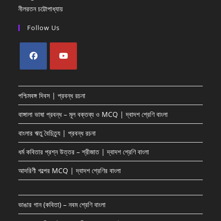
নীলরতন চট্টোপাধ্যায়
Follow Us
Opens
Opens
in
in
পশ্চিমবঙ্গ দিবস | প্রবন্ধ রচনা
a
a
new
new
বাঙ্গালা ভাষা প্রবন্ধ – মূল বক্তব্য ও MCQ | দ্বাদশ শ্রেণি বাংলা
tab
tab
বাংলার ঋতু বৈচিত্র্য | প্রবন্ধ রচনা
ধর্ম কবিতার প্রশ্ন উত্তর – শ্রীজাত | দ্বাদশ শ্রেণি বাংলা
আদরিণী গল্পের MCQ | দ্বাদশ শ্রেণির বাংলা
ভাঙার গান (কবিতা) – নবম শ্রেণি বাংলা