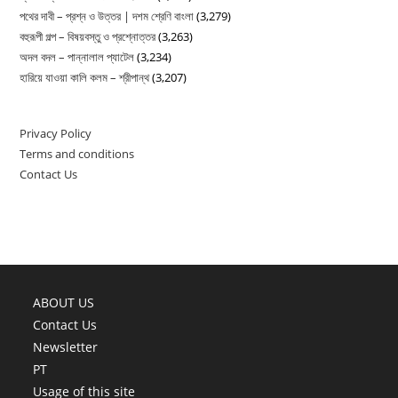
পথের দাবী – প্রশ্ন ও উত্তর | দশম শ্রেণি বাংলা
(3,279)
বহুরূপী গল্প – বিষয়বস্তু ও প্রশ্নোত্তর
(3,263)
অদল বদল – পান্নালাল প্যাটেল
(3,234)
হারিয়ে যাওয়া কালি কলম – শ্রীপান্থ
(3,207)
Privacy Policy
Terms and conditions
Contact Us
ABOUT US
Contact Us
Newsletter
PT
Usage of this site