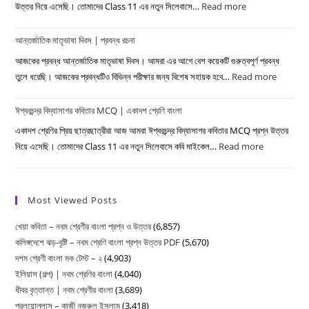
দ্বাদশ
|
উত্তর নিয়ে এসেছি। তোমাদের Class 11 এর নতুন সিলেবাসে…
Read more
:
শ্রেণি
দ্বাদশ
চারণকবি
বাংলা
শ্রেণির
আন্তর্জাতিক মাতৃভাষা দিবস | প্রবন্ধ রচনা
কবিতার
বাংলা
MCQ
আজকের প্রবন্ধ আন্তর্জাতিক মাতৃভাষা দিবস। আমরা এর আগে বেশ কয়েকটি গুরুত্বপূর্ণ প্রবন্ধ
|
তুলে ধরেছি। আজকের প্রবন্ধটিও বিভিন্ন পরীক্ষার জন্য বিশেষ সহায়ক হবে…
Read more
:
একাদশ
আন্তর্জাত
শ্রেণি
ঈশ্বরচন্দ্র বিদ্যাসাগর কবিতার MCQ | একাদশ শ্রেণি বাংলা
মাতৃভাষা
বাংলা
দিবস
একাদশ শ্রেণির প্রিয় ছাত্রছাত্রীরা আজ আমরা ঈশ্বরচন্দ্র বিদ্যাসাগর কবিতার MCQ প্রশ্ন উত্তর
|
নিয়ে এসেছি। তোমাদের Class 11 এর নতুন সিলেবাসে কবি মাইকেল…
Read more
:
প্রবন্ধ
ঈশ্বরচন্দ্র
রচনা
বিদ্যাসাগর
কবিতার
Most Viewed Posts
MCQ
খেয়া কবিতা – নবম শ্রেণীর বাংলা প্রশ্ন ও উত্তর
(6,857)
|
কলিঙ্গদেশে ঝড়-বৃষ্টি – নবম শ্রেণি বাংলা প্রশ্ন উত্তর PDF
(5,670)
একাদশ
দশম শ্রেণী বাংলা মক টেস্ট – ২
(4,903)
শ্রেণি
ইলিয়াস (গল্প) | নবম শ্রেণির বাংলা
(4,040)
বাংলা
ধীবর বৃত্তান্ত | নবম শ্রেণীর বাংলা
(3,689)
প্রলয়োল্লাস – কাজী নজরুল ইসলাম
(3,418)