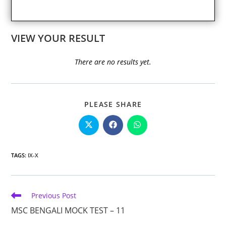
VIEW YOUR RESULT
There are no results yet.
SHARE
PLEASE SHARE
THIS
CONTENT
Opens
Opens
Opens
in
in
in
a
a
a
new
new
new
window
window
window
TAGS
:
IX-X
Read
Previous Post
more
MSC BENGALI MOCK TEST – 11
articles