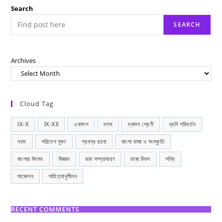
Search
SEARCH
Archives
Cloud Tag
IX-X
IX-XII
একাদশ
দশম
দ্বাদশ শ্রেণী
ধ্বনি পরিবর্তন
নবম
পরিবেশ দূষণ
প্রবন্ধ রচনা
বাংলা ভাষা ও সংস্কৃতি
বাংলার উৎসব
বিজ্ঞান
ভাব সম্প্রসারণ
ভাষা দিবস
সন্ধি
সাজেশন
সাহিত্যানুশীলন
RECENT COMMENTS