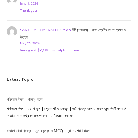
June 1, 2026
Thank you
SANGITA CHAKRABORTY
on
চিঠি (প্রবন্ধ) – নবম শ্রেণির বাংলা প্রশ্ন ও
উত্তর
May 25, 2026
Very good 👍😊 💯.It is Helpful for me
Latest Topic
পশ্চিমবঙ্গ দিবস | প্রবন্ধ রচনা
পশ্চিমবঙ্গ দিবস | ২০শে জুন | প্রেক্ষাপট ও গুরুত্ব | এই প্রবন্ধ রচনায় ২০শে জুন দিনটি সম্পর্কে
অজানা নানা তথ্য জানতে পারবে।…
Read more
:
পশ্চিমবঙ্গ
বাঙ্গালা ভাষা প্রবন্ধ – মূল বক্তব্য ও MCQ | দ্বাদশ শ্রেণি বাংলা
দিবস