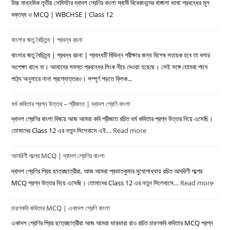
|
উচ্চ মাধ্যমিক তৃতীয় সেমিস্টার দ্বাদশ শ্রেণির বাংলা স্বামী বিবেকানন্দের বাঙ্গালা ভাষা প্রবন্ধের মূল
প্রবন্ধ
বক্তব্য ও MCQ | WBCHSE | Class 12
রচনা
বাংলার ঋতু বৈচিত্র্য | প্রবন্ধ রচনা
বাংলার ঋতু বৈচিত্র্য | প্রবন্ধ রচনা | প্রবন্ধটি বিভিন্ন পরীক্ষার জন্য বিশেষ সহায়ক হবে তা বলার
অপেক্ষা রাখে না। আমাদের সমস্ত প্রবন্ধের লিংক নীচে দেওয়া হয়েছে। সেই সঙ্গে তোমরা পাবে
পাঠ্য অনুসারে নানা প্রশ্নোত্তরও। সম্পূর্ণ পড়তে ক্লিক...
ধর্ম কবিতার প্রশ্ন উত্তর – শ্রীজাত | দ্বাদশ শ্রেণি বাংলা
দ্বাদশ শ্রেণির বাংলা বিষয়ে আজ আমরা কবি শ্রীজাত রচিত ধর্ম কবিতার প্রশ্ন উত্তর নিয়ে এসেছি।
তোমাদের Class 12 এর নতুন সিলেবাসে এই…
Read more
:
ধর্ম
আদরিণী গল্পের MCQ | দ্বাদশ শ্রেণির বাংলা
কবিতার
প্রশ্ন
দ্বাদশ শ্রেণির প্রিয় ছাত্রছাত্রীরা, আজ আমরা প্রভাতকুমার মুখোপাধ্যায় রচিত আদরিণী গল্পের
উত্তর
MCQ প্রশ্ন উত্তর নিয়ে এসেছি। তোমাদের Class 12 এর নতুন সিলেবাসে…
Read more
:
–
আদরিণ
শ্রীজাত
চারণকবি কবিতার MCQ | একাদশ শ্রেণি বাংলা
গল্পের
|
MC
একাদশ শ্রেণির প্রিয় ছাত্রছাত্রীরা আজ আমরা ভারভারা রাও রচিত চারণকবি কবিতার MCQ প্রশ্ন