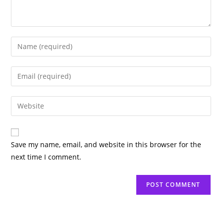
Enter
your
name
Enter
or
your
username
email
Enter
to
address
your
comment
to
website
comment
URL
Save my name, email, and website in this browser for the
(optional)
next time I comment.