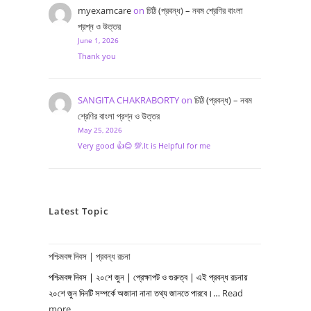
myexamcare
on
চিঠি (প্রবন্ধ) – নবম শ্রেণির বাংলা
প্রশ্ন ও উত্তর
June 1, 2026
Thank you
SANGITA CHAKRABORTY
on
চিঠি (প্রবন্ধ) – নবম
শ্রেণির বাংলা প্রশ্ন ও উত্তর
May 25, 2026
Very good 👍😊 💯.It is Helpful for me
Latest Topic
পশ্চিমবঙ্গ দিবস | প্রবন্ধ রচনা
পশ্চিমবঙ্গ দিবস | ২০শে জুন | প্রেক্ষাপট ও গুরুত্ব | এই প্রবন্ধ রচনায়
২০শে জুন দিনটি সম্পর্কে অজানা নানা তথ্য জানতে পারবে।…
Read
more
: