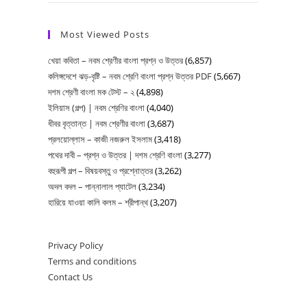
বিদ্যাসাগর
কবিতার
Most Viewed Posts
MCQ
খেয়া কবিতা – নবম শ্রেণীর বাংলা প্রশ্ন ও উত্তর
(6,857)
|
কলিঙ্গদেশে ঝড়-বৃষ্টি – নবম শ্রেণি বাংলা প্রশ্ন উত্তর PDF
(5,667)
একাদশ
দশম শ্রেণী বাংলা মক টেস্ট – ২
(4,898)
শ্রেণি
ইলিয়াস (গল্প) | নবম শ্রেণির বাংলা
(4,040)
বাংলা
ধীবর বৃত্তান্ত | নবম শ্রেণীর বাংলা
(3,687)
প্রলয়োল্লাস – কাজী নজরুল ইসলাম
(3,418)
পথের দাবী – প্রশ্ন ও উত্তর | দশম শ্রেণি বাংলা
(3,277)
বহুরূপী গল্প – বিষয়বস্তু ও প্রশ্নোত্তর
(3,262)
অদল বদল – পান্নালাল প্যাটেল
(3,234)
হারিয়ে যাওয়া কালি কলম – শ্রীপান্থ
(3,207)
Privacy Policy
Terms and conditions
Contact Us