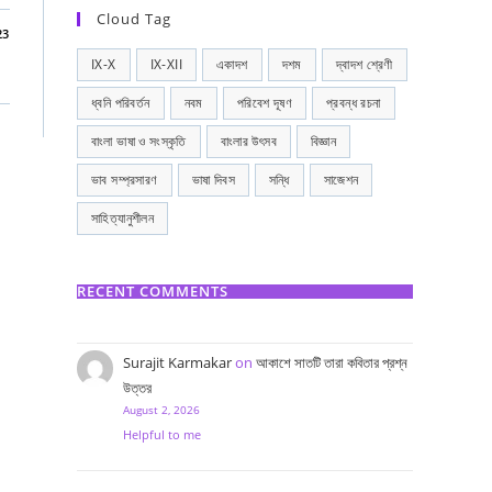
Cloud Tag
23
IX-X
IX-XII
একাদশ
দশম
দ্বাদশ শ্রেণী
ধ্বনি পরিবর্তন
নবম
পরিবেশ দূষণ
প্রবন্ধ রচনা
বাংলা ভাষা ও সংস্কৃতি
বাংলার উৎসব
বিজ্ঞান
ভাব সম্প্রসারণ
ভাষা দিবস
সন্ধি
সাজেশন
সাহিত্যানুশীলন
RECENT COMMENTS
Surajit Karmakar
on
আকাশে সাতটি তারা কবিতার প্রশ্ন
উত্তর
August 2, 2026
Helpful to me