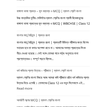
পশ্চিমবঙ্গ
বাঙ্গালা ভাষা প্রবন্ধ – মূল বক্তব্য ও MCQ | দ্বাদশ শ্রেণি বাংলা
দিবস
|
উচ্চ মাধ্যমিক তৃতীয় সেমিস্টার দ্বাদশ শ্রেণির বাংলা স্বামী বিবেকানন্দের
প্রবন্ধ
বাঙ্গালা ভাষা প্রবন্ধের মূল বক্তব্য ও MCQ | WBCHSE | Class 12
রচনা
বাংলার ঋতু বৈচিত্র্য | প্রবন্ধ রচনা
বাংলার ঋতু বৈচিত্র্য | প্রবন্ধ রচনা | প্রবন্ধটি বিভিন্ন পরীক্ষার জন্য বিশেষ
সহায়ক হবে তা বলার অপেক্ষা রাখে না। আমাদের সমস্ত প্রবন্ধের লিংক
নীচে দেওয়া হয়েছে। সেই সঙ্গে তোমরা পাবে পাঠ্য অনুসারে নানা
প্রশ্নোত্তরও। সম্পূর্ণ পড়তে ক্লিক...
ধর্ম কবিতার প্রশ্ন উত্তর – শ্রীজাত | দ্বাদশ শ্রেণি বাংলা
দ্বাদশ শ্রেণির বাংলা বিষয়ে আজ আমরা কবি শ্রীজাত রচিত ধর্ম কবিতার প্রশ্ন
উত্তর নিয়ে এসেছি। তোমাদের Class 12 এর নতুন সিলেবাসে এই…
Read more
:
ধর্ম
আদরিণী গল্পের MCQ | দ্বাদশ শ্রেণির বাংলা
কবিতার
প্রশ্ন