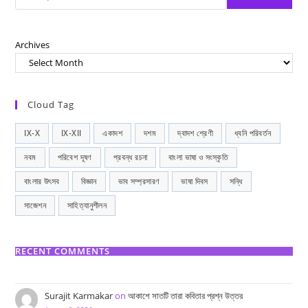
Archives
Cloud Tag
IX-X
IX-XII
একাদশ
দশম
দ্বাদশ শ্রেণী
ধ্বনি পরিবর্তন
নবম
পরিবেশ দূষণ
প্রবন্ধ রচনা
বাংলা ভাষা ও সংস্কৃতি
বাংলার উৎসব
বিজ্ঞান
ভাব সম্প্রসারণ
ভাষা দিবস
সন্ধি
সাজেশন
সাহিত্যানুশীলন
RECENT COMMENTS
Surajit Karmakar
on
আকাশে সাতটি তারা কবিতার প্রশ্ন উত্তর