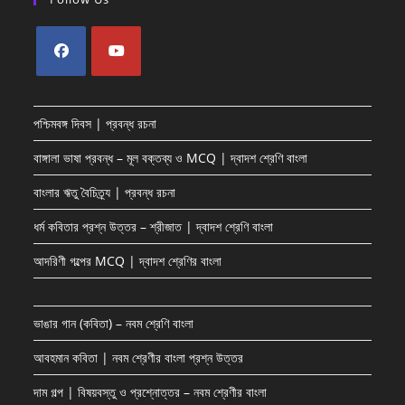
Opens
Opens
in
in
পশ্চিমবঙ্গ দিবস | প্রবন্ধ রচনা
a
a
new
new
বাঙ্গালা ভাষা প্রবন্ধ – মূল বক্তব্য ও MCQ | দ্বাদশ শ্রেণি বাংলা
tab
tab
বাংলার ঋতু বৈচিত্র্য | প্রবন্ধ রচনা
ধর্ম কবিতার প্রশ্ন উত্তর – শ্রীজাত | দ্বাদশ শ্রেণি বাংলা
আদরিণী গল্পের MCQ | দ্বাদশ শ্রেণির বাংলা
ভাঙার গান (কবিতা) – নবম শ্রেণি বাংলা
আবহমান কবিতা | নবম শ্রেণীর বাংলা প্রশ্ন উত্তর
দাম গল্প | বিষয়বস্তু ও প্রশ্নোত্তর – নবম শ্রেণীর বাংলা