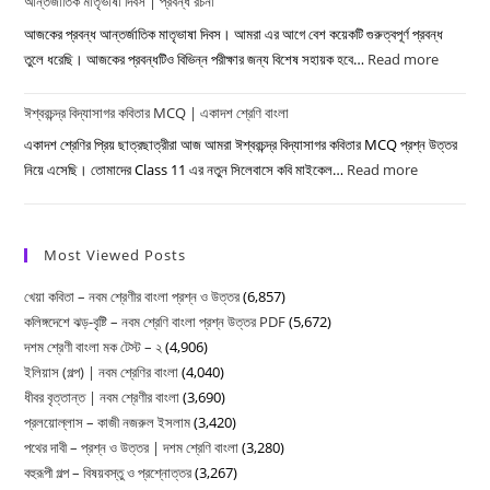
শ্রেণির
আন্তর্জাতিক মাতৃভাষা দিবস | প্রবন্ধ রচনা
কবিতার
বাংলা
MCQ
আজকের প্রবন্ধ আন্তর্জাতিক মাতৃভাষা দিবস। আমরা এর আগে বেশ কয়েকটি গুরুত্বপূর্ণ প্রবন্ধ
|
তুলে ধরেছি। আজকের প্রবন্ধটিও বিভিন্ন পরীক্ষার জন্য বিশেষ সহায়ক হবে…
Read more
:
একাদশ
আন্তর্জাত
শ্রেণি
ঈশ্বরচন্দ্র বিদ্যাসাগর কবিতার MCQ | একাদশ শ্রেণি বাংলা
মাতৃভাষা
বাংলা
দিবস
একাদশ শ্রেণির প্রিয় ছাত্রছাত্রীরা আজ আমরা ঈশ্বরচন্দ্র বিদ্যাসাগর কবিতার MCQ প্রশ্ন উত্তর
|
নিয়ে এসেছি। তোমাদের Class 11 এর নতুন সিলেবাসে কবি মাইকেল…
Read more
:
প্রবন্ধ
ঈশ্বরচন্দ্র
রচনা
বিদ্যাসাগর
কবিতার
Most Viewed Posts
MCQ
খেয়া কবিতা – নবম শ্রেণীর বাংলা প্রশ্ন ও উত্তর
(6,857)
|
কলিঙ্গদেশে ঝড়-বৃষ্টি – নবম শ্রেণি বাংলা প্রশ্ন উত্তর PDF
(5,672)
একাদশ
দশম শ্রেণী বাংলা মক টেস্ট – ২
(4,906)
শ্রেণি
ইলিয়াস (গল্প) | নবম শ্রেণির বাংলা
(4,040)
বাংলা
ধীবর বৃত্তান্ত | নবম শ্রেণীর বাংলা
(3,690)
প্রলয়োল্লাস – কাজী নজরুল ইসলাম
(3,420)
পথের দাবী – প্রশ্ন ও উত্তর | দশম শ্রেণি বাংলা
(3,280)
বহুরূপী গল্প – বিষয়বস্তু ও প্রশ্নোত্তর
(3,267)