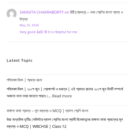
SANGITA CHAKRABORTY
on
চিঠি (প্রবন্ধ) – নবম শ্রেণির বাংলা প্রশ্ন ও
উত্তর
May 25, 2026
Very good 👍😊 💯.It is Helpful for me
Latest Topic
পশ্চিমবঙ্গ দিবস | প্রবন্ধ রচনা
পশ্চিমবঙ্গ দিবস | ২০শে জুন | প্রেক্ষাপট ও গুরুত্ব | এই প্রবন্ধ রচনায় ২০শে জুন দিনটি সম্পর্কে
অজানা নানা তথ্য জানতে পারবে।…
Read more
:
পশ্চিমবঙ্গ
বাঙ্গালা ভাষা প্রবন্ধ – মূল বক্তব্য ও MCQ | দ্বাদশ শ্রেণি বাংলা
দিবস
|
উচ্চ মাধ্যমিক তৃতীয় সেমিস্টার দ্বাদশ শ্রেণির বাংলা স্বামী বিবেকানন্দের বাঙ্গালা ভাষা প্রবন্ধের মূল
প্রবন্ধ
বক্তব্য ও MCQ | WBCHSE | Class 12
রচনা