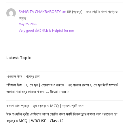
SANGITA CHAKRABORTY
on
চিঠি (প্রবন্ধ) – নবম শ্রেণির বাংলা প্রশ্ন ও
উত্তর
May 25, 2026
Very good 👍😊 💯.It is Helpful for me
Latest Topic
পশ্চিমবঙ্গ দিবস | প্রবন্ধ রচনা
পশ্চিমবঙ্গ দিবস | ২০শে জুন | প্রেক্ষাপট ও গুরুত্ব | এই প্রবন্ধ রচনায় ২০শে জুন দিনটি সম্পর্কে
অজানা নানা তথ্য জানতে পারবে।…
Read more
:
পশ্চিমবঙ্গ
বাঙ্গালা ভাষা প্রবন্ধ – মূল বক্তব্য ও MCQ | দ্বাদশ শ্রেণি বাংলা
দিবস
|
উচ্চ মাধ্যমিক তৃতীয় সেমিস্টার দ্বাদশ শ্রেণির বাংলা স্বামী বিবেকানন্দের বাঙ্গালা ভাষা প্রবন্ধের মূল
প্রবন্ধ
বক্তব্য ও MCQ | WBCHSE | Class 12
রচনা