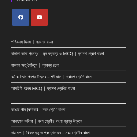
Opens
Opens
in
in
পশ্চিমবঙ্গ দিবস | প্রবন্ধ রচনা
a
a
new
new
বাঙ্গালা ভাষা প্রবন্ধ – মূল বক্তব্য ও MCQ | দ্বাদশ শ্রেণি বাংলা
tab
tab
বাংলার ঋতু বৈচিত্র্য | প্রবন্ধ রচনা
ধর্ম কবিতার প্রশ্ন উত্তর – শ্রীজাত | দ্বাদশ শ্রেণি বাংলা
আদরিণী গল্পের MCQ | দ্বাদশ শ্রেণির বাংলা
ভাঙার গান (কবিতা) – নবম শ্রেণি বাংলা
আবহমান কবিতা | নবম শ্রেণীর বাংলা প্রশ্ন উত্তর
দাম গল্প | বিষয়বস্তু ও প্রশ্নোত্তর – নবম শ্রেণীর বাংলা