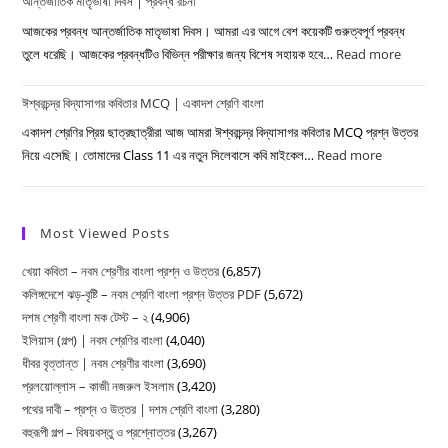
শ্রেণির
আন্তর্জাতিক মাতৃভাষা দিবস | প্রবন্ধ রচনা
কবিতার
বাংলা
MCQ
আজকের প্রবন্ধ আন্তর্জাতিক মাতৃভাষা দিবস। আমরা এর আগে বেশ কয়েকটি গুরুত্বপূর্ণ প্রবন্ধ
|
তুলে ধরেছি। আজকের প্রবন্ধটিও বিভিন্ন পরীক্ষার জন্য বিশেষ সহায়ক হবে…
Read more
:
একাদশ
আন্তর্জাত
শ্রেণি
ঈশ্বরচন্দ্র বিদ্যাসাগর কবিতার MCQ | একাদশ শ্রেণি বাংলা
মাতৃভাষা
বাংলা
দিবস
একাদশ শ্রেণির প্রিয় ছাত্রছাত্রীরা আজ আমরা ঈশ্বরচন্দ্র বিদ্যাসাগর কবিতার MCQ প্রশ্ন উত্তর
|
নিয়ে এসেছি। তোমাদের Class 11 এর নতুন সিলেবাসে কবি মাইকেল…
Read more
:
প্রবন্ধ
ঈশ্বরচন্দ্র
রচনা
বিদ্যাসাগর
কবিতার
Most Viewed Posts
MCQ
খেয়া কবিতা – নবম শ্রেণীর বাংলা প্রশ্ন ও উত্তর
(6,857)
|
কলিঙ্গদেশে ঝড়-বৃষ্টি – নবম শ্রেণি বাংলা প্রশ্ন উত্তর PDF
(5,672)
একাদশ
দশম শ্রেণী বাংলা মক টেস্ট – ২
(4,906)
শ্রেণি
ইলিয়াস (গল্প) | নবম শ্রেণির বাংলা
(4,040)
বাংলা
ধীবর বৃত্তান্ত | নবম শ্রেণীর বাংলা
(3,690)
প্রলয়োল্লাস – কাজী নজরুল ইসলাম
(3,420)
পথের দাবী – প্রশ্ন ও উত্তর | দশম শ্রেণি বাংলা
(3,280)
বহুরূপী গল্প – বিষয়বস্তু ও প্রশ্নোত্তর
(3,267)