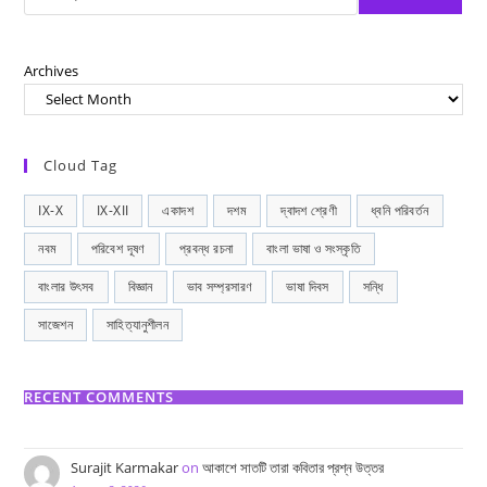
Archives
Cloud Tag
IX-X
IX-XII
একাদশ
দশম
দ্বাদশ শ্রেণী
ধ্বনি পরিবর্তন
নবম
পরিবেশ দূষণ
প্রবন্ধ রচনা
বাংলা ভাষা ও সংস্কৃতি
বাংলার উৎসব
বিজ্ঞান
ভাব সম্প্রসারণ
ভাষা দিবস
সন্ধি
সাজেশন
সাহিত্যানুশীলন
RECENT COMMENTS
Surajit Karmakar
on
আকাশে সাতটি তারা কবিতার প্রশ্ন উত্তর