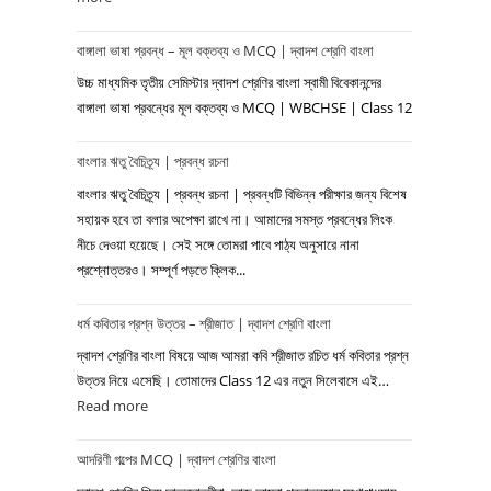
পশ্চিমবঙ্গ
বাঙ্গালা ভাষা প্রবন্ধ – মূল বক্তব্য ও MCQ | দ্বাদশ শ্রেণি বাংলা
দিবস
|
উচ্চ মাধ্যমিক তৃতীয় সেমিস্টার দ্বাদশ শ্রেণির বাংলা স্বামী বিবেকানন্দের
প্রবন্ধ
বাঙ্গালা ভাষা প্রবন্ধের মূল বক্তব্য ও MCQ | WBCHSE | Class 12
রচনা
বাংলার ঋতু বৈচিত্র্য | প্রবন্ধ রচনা
বাংলার ঋতু বৈচিত্র্য | প্রবন্ধ রচনা | প্রবন্ধটি বিভিন্ন পরীক্ষার জন্য বিশেষ
সহায়ক হবে তা বলার অপেক্ষা রাখে না। আমাদের সমস্ত প্রবন্ধের লিংক
নীচে দেওয়া হয়েছে। সেই সঙ্গে তোমরা পাবে পাঠ্য অনুসারে নানা
প্রশ্নোত্তরও। সম্পূর্ণ পড়তে ক্লিক...
ধর্ম কবিতার প্রশ্ন উত্তর – শ্রীজাত | দ্বাদশ শ্রেণি বাংলা
দ্বাদশ শ্রেণির বাংলা বিষয়ে আজ আমরা কবি শ্রীজাত রচিত ধর্ম কবিতার প্রশ্ন
উত্তর নিয়ে এসেছি। তোমাদের Class 12 এর নতুন সিলেবাসে এই…
Read more
:
ধর্ম
আদরিণী গল্পের MCQ | দ্বাদশ শ্রেণির বাংলা
কবিতার
প্রশ্ন