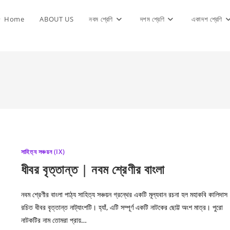
Home
ABOUT US
নবম শ্রেণি
দশম শ্রেণি
একাদশ শ্রেণি
সাহিত্য সঞ্চয়ন (IX)
ধীবর বৃত্তান্ত | নবম শ্রেণীর বাংলা
নবম শ্রেণীর বাংলা পাঠ্য সাহিত্য সঞ্চয়ন গ্রন্থের একটি মূল্যবান রচনা হল মহাকবি কালিদাস
রচিত ধীবর বৃত্তান্ত নাট্যাংশটি। হ্যাঁ, এটি সম্পূর্ণ একটি নাটকের ছোট্ট অংশ মাত্র। পুরো
নাটকটির নাম তোমরা প্রায়…