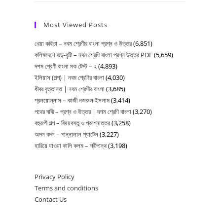
বিদ্যাসাগর
কবিতার
Most Viewed Posts
MCQ
খেয়া কবিতা – নবম শ্রেণীর বাংলা প্রশ্ন ও উত্তর
(6,851)
|
কলিঙ্গদেশে ঝড়-বৃষ্টি – নবম শ্রেণি বাংলা প্রশ্ন উত্তর PDF
(5,659)
একাদশ
দশম শ্রেণী বাংলা মক টেস্ট – ২
(4,893)
শ্রেণি
ইলিয়াস (গল্প) | নবম শ্রেণির বাংলা
(4,030)
বাংলা
ধীবর বৃত্তান্ত | নবম শ্রেণীর বাংলা
(3,685)
প্রলয়োল্লাস – কাজী নজরুল ইসলাম
(3,414)
পথের দাবী – প্রশ্ন ও উত্তর | দশম শ্রেণি বাংলা
(3,270)
বহুরূপী গল্প – বিষয়বস্তু ও প্রশ্নোত্তর
(3,258)
অদল বদল – পান্নালাল প্যাটেল
(3,227)
হারিয়ে যাওয়া কালি কলম – শ্রীপান্থ
(3,198)
Privacy Policy
Terms and conditions
Contact Us