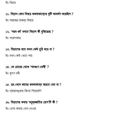
উঃ বিচার
১১. বিড়াল কোন বিষয়ে কমলাকান্তের দৃষ্টি আকর্ষণ করেছিল ?
উঃ সমাজের বৈষম্য বিষয়ে
১২. ‘পরম ধর্ম’ বলতে বিড়াল কী বুঝিয়েছে ?
উঃ পরোপকার
১৩. বিড়ালের মতে কখন কেউ চুরি করে না ?
উঃ যখন কেউ খেতে পায়
১৪. কে চোরের থেকে ‘শতগুণে দোষী’ ?
উঃ কৃপণ ধনী
১৫. দুধ খেলে কাদের কমলাকান্ত মারতে যেত না ?
উঃ ন্যায়ালঙ্কার কিংবা শিরোমণি
১৬. বিড়ালের কথায় ‘মনুষ্যজাতির রোগ’টি কী ?
উঃ তেলা মাথায় তেল দেওয়া