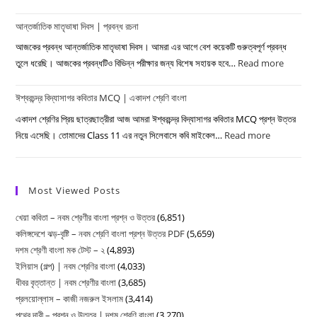
শ্রেণি
দ্বাদশ
চারণকবি
বাংলা
শ্রেণির
আন্তর্জাতিক মাতৃভাষা দিবস | প্রবন্ধ রচনা
কবিতার
বাংলা
MCQ
আজকের প্রবন্ধ আন্তর্জাতিক মাতৃভাষা দিবস। আমরা এর আগে বেশ কয়েকটি গুরুত্বপূর্ণ প্রবন্ধ
|
তুলে ধরেছি। আজকের প্রবন্ধটিও বিভিন্ন পরীক্ষার জন্য বিশেষ সহায়ক হবে…
Read more
:
একাদশ
আন্তর্জাত
শ্রেণি
ঈশ্বরচন্দ্র বিদ্যাসাগর কবিতার MCQ | একাদশ শ্রেণি বাংলা
মাতৃভাষা
বাংলা
দিবস
একাদশ শ্রেণির প্রিয় ছাত্রছাত্রীরা আজ আমরা ঈশ্বরচন্দ্র বিদ্যাসাগর কবিতার MCQ প্রশ্ন উত্তর
|
নিয়ে এসেছি। তোমাদের Class 11 এর নতুন সিলেবাসে কবি মাইকেল…
Read more
:
প্রবন্ধ
ঈশ্বরচন্দ্র
রচনা
বিদ্যাসাগর
কবিতার
Most Viewed Posts
MCQ
খেয়া কবিতা – নবম শ্রেণীর বাংলা প্রশ্ন ও উত্তর
(6,851)
|
কলিঙ্গদেশে ঝড়-বৃষ্টি – নবম শ্রেণি বাংলা প্রশ্ন উত্তর PDF
(5,659)
একাদশ
দশম শ্রেণী বাংলা মক টেস্ট – ২
(4,893)
শ্রেণি
ইলিয়াস (গল্প) | নবম শ্রেণির বাংলা
(4,033)
বাংলা
ধীবর বৃত্তান্ত | নবম শ্রেণীর বাংলা
(3,685)
প্রলয়োল্লাস – কাজী নজরুল ইসলাম
(3,414)
পথের দাবী – প্রশ্ন ও উত্তর | দশম শ্রেণি বাংলা
(3,270)