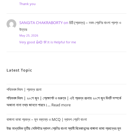
Thank you
SANGITA CHAKRABORTY
on
চিঠি (প্রবন্ধ) – নবম শ্রেণির বাংলা প্রশ্ন ও
উত্তর
May 25, 2026
Very good 👍😊 💯.It is Helpful for me
Latest Topic
পশ্চিমবঙ্গ দিবস | প্রবন্ধ রচনা
পশ্চিমবঙ্গ দিবস | ২০শে জুন | প্রেক্ষাপট ও গুরুত্ব | এই প্রবন্ধ রচনায় ২০শে জুন দিনটি সম্পর্কে
অজানা নানা তথ্য জানতে পারবে।…
Read more
:
পশ্চিমবঙ্গ
বাঙ্গালা ভাষা প্রবন্ধ – মূল বক্তব্য ও MCQ | দ্বাদশ শ্রেণি বাংলা
দিবস
|
উচ্চ মাধ্যমিক তৃতীয় সেমিস্টার দ্বাদশ শ্রেণির বাংলা স্বামী বিবেকানন্দের বাঙ্গালা ভাষা প্রবন্ধের মূল