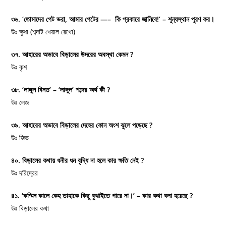
৩৬. ‘তোমাদের পেট ভরা, আমার পেটের —– কি প্রকারে জানিবে!’ – শূন্যস্থান পূরণ কর।
উঃ ক্ষুধা (শব্দটি খেয়াল রেখো)
৩৭. আহারের অভাবে বিড়ালের উদরের অবস্থা কেমন ?
উঃ কৃশ
৩৮. ‘লাঙ্গুল বিনত’ – ‘লাঙ্গুল’ শব্দের অর্থ কী ?
উঃ লেজ
৩৯. আহারের অভাবে বিড়ালের দেহের কোন অংশ ঝুলে পড়েছে ?
উঃ জিভ
৪০. বিড়ালের কথায় ধনীর ধন বৃদ্ধি না হলে কার ক্ষতি নেই ?
উঃ দরিদ্রের
৪১. ‘কস্মিন কালে কেহ তাহাকে কিছু বুঝাইতে পারে না।’ – কার কথা বলা হয়েছে ?
উঃ বিড়ালের কথা