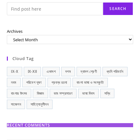
SEARCH
Archives
Cloud Tag
IX-X
IX-XII
একাদশ
দশম
দ্বাদশ শ্রেণী
ধ্বনি পরিবর্তন
নবম
পরিবেশ দূষণ
প্রবন্ধ রচনা
বাংলা ভাষা ও সংস্কৃতি
বাংলার উৎসব
বিজ্ঞান
ভাব সম্প্রসারণ
ভাষা দিবস
সন্ধি
সাজেশন
সাহিত্যানুশীলন
RECENT COMMENTS