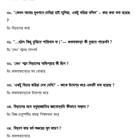
৩০. “কেবল আমার মুখপানে চাহিয়া হাই তুলিয়া, একটু সরিয়া বসিল” – কার কথা বলা হয়েছে
?
উঃ বিড়ালের কথা
৩১. “…হঠাৎ কিছু বুঝিতে পারিলাম না।”— কমলাকান্ত কী বুঝতে পারেননি ?
উঃ ‘মেও’ শব্দের তাৎপর্য
৩২. ‘মেও’ শব্দে বিড়ালের অভিপ্রায় কী ছিল ?
উঃ কমলাকান্তের মন বোঝার
৩৩. ‘একটু বিচার করিয়া দেখ দেখি?’ – কাকে উদ্দেশ্য করে এমনটি বলা হয়েছে ?
উঃ কমলাকান্তকে উদ্দেশ্য করে
৩৪. বিড়ালের মতে মনুষ্যজাতির জ্ঞানোন্নতি কীভাবে সম্ভব ?
উঃ বিজ্ঞ চতুষ্পদীর কাছে শিক্ষালাভ করে
৩৫. বিড়াল কার ধর্ম সঞ্চয়ের মূল কারণ ?
উঃ কমলাকান্তের