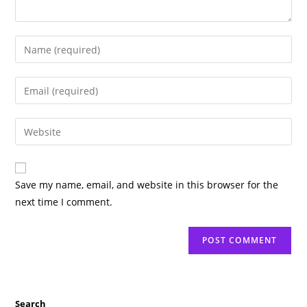
Enter
your
name
Enter
or
your
username
email
Enter
to
address
your
comment
to
website
comment
URL
Save my name, email, and website in this browser for the
(optional)
next time I comment.
Search