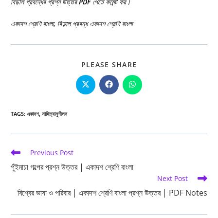
বিড়াল প্রবন্ধের প্রশ্ন উত্তর
PDF
পেতে কমেন্ট কর।
একাদশ শ্রেণি বাংলা, বিড়াল প্রবন্ধ একাদশ শ্রেণি বাংলা
SHARE
PLEASE SHARE
THIS
CONTENT
Opens
Opens
Opens
in
in
in
a
a
a
new
new
new
window
window
window
TAGS
:
একাদশ
,
সাহিত্যানুশীলন
Read
Previous Post
more
পুঁইমাচা গল্পের প্রশ্ন উত্তর | একাদশ শ্রেণি বাংলা
articles
Next Post
বিশ্বের ভাষা ও পরিবার | একাদশ শ্রেণি বাংলা প্রশ্ন উত্তর | PDF Notes