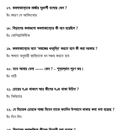
১৭. কমলাকান্তকে মার্জার দূরদর্শী বলেছে কেন ?
উঃ কারণ সে আফিংখোর
১৮. বিড়ালের কথাগুলো কমলাকান্তের কী মনে হয়েছিল ?
উঃ সোশিয়ালিস্টিক
১৯. কমলাকান্তের মতে ‘সমাজের ধনবৃদ্ধি’ করতে হলে কী করা দরকার ?
উঃ ক্ষমতা অনুযায়ী ব্যক্তিকে ধন সঞ্চয় করতে হবে
২০. তবে আমার বেলা —— কেন ? – শূন্যস্থান পূরণ কর।
উঃ লাঠি
২১. চোরের দণ্ড থাকলে আর কীসের দণ্ড থাকা উচিত ?
উঃ নির্দয়তার
২২. যে বিচারক চোরকে সাজা দিবেন তাকে কতদিন উপবাসে থাকার কথা বলা হয়েছে ?
উঃ তিন দিন
২৩. বিড়ালের কথাগুলিকে কীসের বিরোধী বলা হয়েছে ?