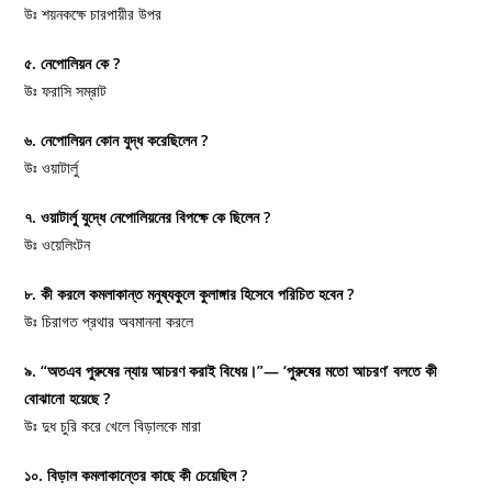
উঃ শয়নকক্ষে চারপায়ীর উপর
৫. নেপোলিয়ন কে ?
উঃ ফরাসি সম্রাট
৬. নেপোলিয়ন কোন যুদ্ধ করেছিলেন ?
উঃ ওয়াটার্লু
৭. ওয়াটার্লু যুদ্ধে নেপোলিয়নের বিপক্ষে কে ছিলেন ?
উঃ ওয়েলিংটন
৮. কী করলে কমলাকান্ত মনুষ্যকুলে কুলাঙ্গার হিসেবে পরিচিত হবেন ?
উঃ চিরাগত প্রথার অবমাননা করলে
৯. “অতএব পুরুষের ন্যায় আচরণ করাই বিধেয়।”— ‘পুরুষের মতো আচরণ’ বলতে কী
বোঝানো হয়েছে ?
উঃ দুধ চুরি করে খেলে বিড়ালকে মারা
১০. বিড়াল কমলাকান্তের কাছে কী চেয়েছিল ?