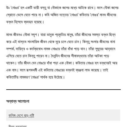
উঃ ‘নোঙর’ হল একটি ভারী বস্তু যা নৌকাকে জলের মধ্যে আটকে রাখে। ফলে নৌকা জলের
স্রোতে ভেসে যেতে পারে না। কবি অজিত দত্তের ‘নোঙর’ কবিতায় ‘নোঙর’ মানব জীবনের
বন্ধন হিসেবে ব্যবহৃত হয়েছে।
মানব জীবনও নৌকা সদৃশ। যারা ভাবুক প্রকৃতির মানুষ, তাঁরা জীবনের সমস্ত বন্ধন ছিন্ন
করে এই বাস্তব সাংসারিক জীবন থেকে দূরে চলে যেতে চান। কিন্তু সংসার জীবনের নানা
সম্পর্ক, দায়িত্ব ও কর্তব্যবোধ নামক নোঙরে তাঁরা বাঁধা পড়ে যান। তাঁরা সুদূরের আহ্বানে
এগিয়ে যেতে চান কিন্তু পারেন না। দৈনন্দিন জীবনের সীমাবদ্ধতায় তাঁরা আটকা পড়ে
থাকেন। তাঁর জীবন যেন নোঙরে বাঁধা পড়া এক নৌকা। কবিতায় নোঙর হল বন্ধনেরই আর
এক নাম। ফলে রূপকধর্মী এই কবিতায় নোঙরের বন্ধনই ব্যঞ্জনা লাভ করেছে। তাই
কবিতাটির নামকরণ ‘নোঙর’ সার্থক হয়ে উঠেছে।
অন্যান্য আলোচনা
কলিঙ্গ দেশে ঝড়-বৃষ্টি
ধীবর বৃত্তান্ত