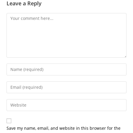
Leave a Reply
Comment
Enter
your
name
Enter
or
your
username
email
Enter
to
address
your
comment
to
website
comment
URL
Save my name, email, and website in this browser for the
(optional)