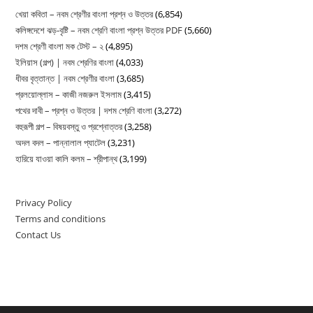
MCQ
খেয়া কবিতা – নবম শ্রেণীর বাংলা প্রশ্ন ও উত্তর
(6,854)
|
কলিঙ্গদেশে ঝড়-বৃষ্টি – নবম শ্রেণি বাংলা প্রশ্ন উত্তর PDF
(5,660)
একাদশ
দশম শ্রেণী বাংলা মক টেস্ট – ২
(4,895)
শ্রেণি
ইলিয়াস (গল্প) | নবম শ্রেণির বাংলা
(4,033)
বাংলা
ধীবর বৃত্তান্ত | নবম শ্রেণীর বাংলা
(3,685)
প্রলয়োল্লাস – কাজী নজরুল ইসলাম
(3,415)
পথের দাবী – প্রশ্ন ও উত্তর | দশম শ্রেণি বাংলা
(3,272)
বহুরূপী গল্প – বিষয়বস্তু ও প্রশ্নোত্তর
(3,258)
অদল বদল – পান্নালাল প্যাটেল
(3,231)
হারিয়ে যাওয়া কালি কলম – শ্রীপান্থ
(3,199)
Privacy Policy
Terms and conditions
Contact Us