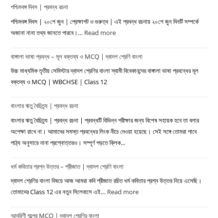
পশ্চিমবঙ্গ দিবস | প্রবন্ধ রচনা
পশ্চিমবঙ্গ দিবস | ২০শে জুন | প্রেক্ষাপট ও গুরুত্ব | এই প্রবন্ধ রচনায় ২০শে জুন দিনটি সম্পর্কে
অজানা নানা তথ্য জানতে পারবে।…
Read more
:
পশ্চিমবঙ্গ
বাঙ্গালা ভাষা প্রবন্ধ – মূল বক্তব্য ও MCQ | দ্বাদশ শ্রেণি বাংলা
দিবস
|
উচ্চ মাধ্যমিক তৃতীয় সেমিস্টার দ্বাদশ শ্রেণির বাংলা স্বামী বিবেকানন্দের বাঙ্গালা ভাষা প্রবন্ধের মূল
প্রবন্ধ
বক্তব্য ও MCQ | WBCHSE | Class 12
রচনা
বাংলার ঋতু বৈচিত্র্য | প্রবন্ধ রচনা
বাংলার ঋতু বৈচিত্র্য | প্রবন্ধ রচনা | প্রবন্ধটি বিভিন্ন পরীক্ষার জন্য বিশেষ সহায়ক হবে তা বলার
অপেক্ষা রাখে না। আমাদের সমস্ত প্রবন্ধের লিংক নীচে দেওয়া হয়েছে। সেই সঙ্গে তোমরা পাবে
পাঠ্য অনুসারে নানা প্রশ্নোত্তরও। সম্পূর্ণ পড়তে ক্লিক...
ধর্ম কবিতার প্রশ্ন উত্তর – শ্রীজাত | দ্বাদশ শ্রেণি বাংলা
দ্বাদশ শ্রেণির বাংলা বিষয়ে আজ আমরা কবি শ্রীজাত রচিত ধর্ম কবিতার প্রশ্ন উত্তর নিয়ে এসেছি।
তোমাদের Class 12 এর নতুন সিলেবাসে এই…
Read more
:
ধর্ম
আদরিণী গল্পের MCQ | দ্বাদশ শ্রেণির বাংলা
কবিতার