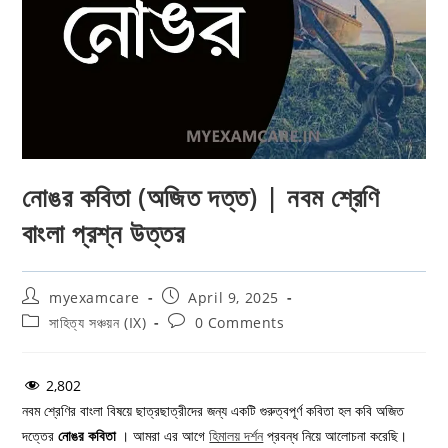
নোঙর কবিতা (অজিত দত্ত) | নবম শ্রেণি
বাংলা প্রশ্ন উত্তর
Post
Post
myexamcare
April 9, 2025
author:
published:
Post
Post
সাহিত্য সঞ্চয়ন (IX)
0 Comments
category:
comments:
2,802
নবম শ্রেণির বাংলা বিষয়ে ছাত্রছাত্রীদের জন্য একটি গুরুত্বপূর্ণ কবিতা হল কবি অজিত
দত্তের
নোঙর কবিতা
। আমরা এর আগে
হিমালয় দর্শন
প্রবন্ধ নিয়ে আলোচনা করেছি।