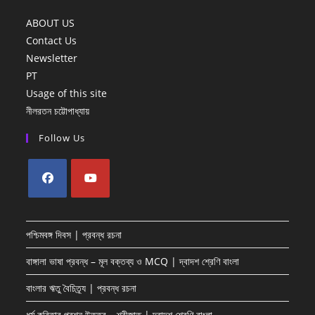
ABOUT US
Contact Us
Newsletter
PT
Usage of this site
নীলরতন চট্টোপাধ্যায়
Follow Us
Opens
Opens
in
in
পশ্চিমবঙ্গ দিবস | প্রবন্ধ রচনা
a
a
new
new
বাঙ্গালা ভাষা প্রবন্ধ – মূল বক্তব্য ও MCQ | দ্বাদশ শ্রেণি বাংলা
tab
tab
বাংলার ঋতু বৈচিত্র্য | প্রবন্ধ রচনা
ধর্ম কবিতার প্রশ্ন উত্তর – শ্রীজাত | দ্বাদশ শ্রেণি বাংলা