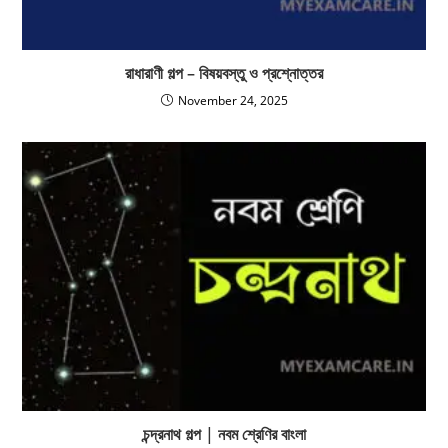
রাধারাণী গল্প – বিষয়বস্তু ও প্রশ্নোত্তর
November 24, 2025
চন্দ্রনাথ গল্প | নবম শ্রেণির বাংলা