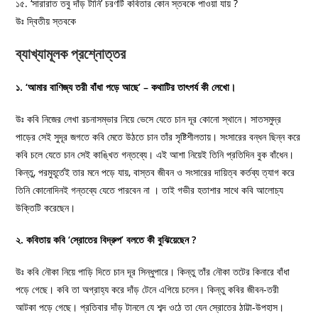
১৫. ‘সারারাত তবু দাঁড় টানি’ চরণটি কবিতার কোন স্তবকে পাওয়া যায় ?
উঃ দ্বিতীয় স্তবকে
ব্যাখ্যামূলক প্রশ্নোত্তর
১. ‘আমার বাণিজ্য তরী বাঁধা পড়ে আছে’ – কথাটির তাৎপর্য কী লেখো।
উঃ কবি নিজের লেখা রচনাসম্ভার নিয়ে ভেসে যেতে চান দূর কোনো স্থানে। সাতসমুদ্র
পাড়ের সেই সুদূর জগতে কবি মেতে উঠতে চান তাঁর সৃষ্টিশীলতায়। সংসারের বন্ধন ছিন্ন করে
কবি চলে যেতে চান সেই কাঙ্খিত গন্তব্যে। এই আশা নিয়েই তিনি প্রতিদিন বুক বাঁধেন।
কিন্তু, পরমুহূর্তেই তার মনে পড়ে যায়, বাস্তব জীবন ও সংসারের দায়িত্ব কর্তব্য ত্যাগ করে
তিনি কোনােদিনই গন্তব্যে যেতে পারবেন না । তাই গভীর হতাশার সাথে কবি আলােচ্য
উক্তিটি করেছেন।
২. কবিতায় কবি ‘স্রোতের বিদ্রুপ’ বলতে কী বুঝিয়েছেন ?
উঃ কবি নৌকা নিয়ে পাড়ি দিতে চান দূর সিন্ধুপারে। কিন্তু তাঁর নৌকা তটের কিনারে বাঁধা
পড়ে গেছে। কবি তা অগ্রাহ্য করে দাঁড় টেনে এগিয়ে চলেন। কিন্তু কবির জীবন-তরী
আটকা পড়ে গেছে। প্রতিবার দাঁড় টানলে যে শব্দ ওঠে তা যেন স্রোতের ঠাট্টা-উপহাস।