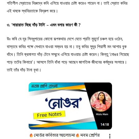
গতিশীল স্রোতের বিরুদ্ধে কবি এগিয়ে যাওয়ার চেষ্টা করেও পারেন না। তাই স্রোত কবির
এই থমকে স্থবিরতাকে বিদ্রুপ করে।
৩. ‘সারারাত মিছে দাঁড় টানি’ – এমন বলার কারণ কী ?
উঃ কবি যে দূর সিন্ধুপারের কোনো রূপকথার দেশে যেতে প্রতি মুহূর্তে চঞ্চল হয়ে ওঠেন,
বাস্তবে কবির পক্ষে সেখানে যাওয়া সম্ভব হয় না। তবু কবির সুদূর পিয়াসী মন আশায় বুক
বাঁধে। তিনি ক্রমাগত দাঁড় টেনে সম্মুখে এগিয়ে যাওয়ার চেষ্টা করেন। কিন্তু ‘নােঙর গিয়েছে
পড়ে তটের কিনারে’। আসলে তিনি বাঁধা পড়ে আছেন জাগতিক জীবনের কর্মমুখর সংসারে।
তাই তাঁর দাঁড় টানা বৃথা।