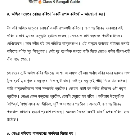
৪. অজিত দত্তের নোঙর কবিতা ‘একটি রূপক কবিতা’ – আলোচনা কর।
উঃ কবি অজিত দত্তের ‘নােঙর’ একটি রূপকধর্মী কবিতা। নানা প্রতীকের ব্যবহারে এই
কবিতায় কবি-হৃদয়ের অনুভূতি ব্যঞ্জিত হয়েছে। নােঙরকে কবি বন্ধনের প্রতীক হিসেবে
দেখিয়েছেন। আর নদীর তট হল পরিচিত বাস্তবজগৎ। এই বাস্তব জগতের বাইরের জগৎই
কবিতায় বর্ণিত ‘দূর সিন্ধুপার’। সেই দূর কাল্পনিক জগতে পাড়ি দিতে চেয়েও কবির জীবন-তরী
বাঁধা পড়ে গেছে।
জোয়ারের ঢেউ অর্থাৎ কবির জীবনের আশা, আকাঙ্খা নৌকায় অর্থাৎ কবির মনের দরজায় মাথা
ঠুকে ব্যর্থ হয়ে পুনরায় সমুদ্রের দিকে ছুটে যায়। সেই দূর সমুদ্রেই পাড়ি দিতে চান কবিও।
কাছি বাস্তবজীবনের নানা সম্পর্কের প্রতীক। জোয়ার-ভাটা হল কবির জীবনের ওঠা পড়ার
প্রতীক। নােঙর যেমন বন্ধনের প্রতীক, তেমনি স্রোত হল গতির। কবিতায় উল্লেখিত
‘বাণিজ্য’, ‘পণ্য’ এসব হল জীবিকা, সৃষ্টি ও সম্পদের প্রতীক। এভাবেই নানা প্রতীকের
প্রয়োগে কবিতার ব্যঞ্জনা প্রকাশ পেয়েছে। অতএব ‘নােঙর’ একটি আদর্শ রূপক কবিতা হয়ে
উঠেছে।
৫. নোঙর কবিতার নামকরণের সার্থকতা বিচার কর।