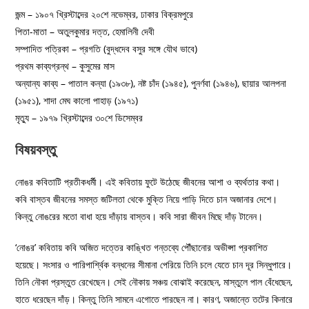
জন্ম – ১৯০৭ খ্রিস্টাব্দের ২০শে নভেম্বর, ঢাকার বিক্রমপুরে
পিতা-মাতা – অতুলকুমার দত্ত, হেমালিনী দেবী
সম্পাদিত পত্রিকা – প্রগতি (বুদ্ধদেব বসুর সঙ্গে যৌথ ভাবে)
প্রথম কাব্যগ্রন্থ – কুসুমের মাস
অন্যান্য কাব্য – পাতাল কন্যা (১৯৩৮), নষ্ট চাঁদ (১৯৪৫), পুনর্ণবা (১৯৪৬), ছায়ার আলপনা
(১৯৫১), শাদা মেঘ কালো পাহাড় (১৯৭১)
মৃত্যু – ১৯৭৯ খ্রিস্টাব্দের ৩০শে ডিসেম্বর
বিষয়বস্তু
নোঙর কবিতাটি প্রতীকধর্মী। এই কবিতায় ফুটে উঠেছে জীবনের আশা ও ব্যর্থতার কথা।
কবি বাস্তব জীবনের সমস্ত জটিলতা থেকে মুক্তি নিয়ে পাড়ি দিতে চান অজানার দেশে।
কিন্তু নোঙরের মতো বাধা হয়ে দাঁড়ায় বাস্তব। কবি সারা জীবন মিছে দাঁড় টানেন।
‘নোঙর’ কবিতায় কবি অজিত দত্তের কাঙ্খিত গন্তব্যে পৌঁছানোর অভীপ্সা প্রকাশিত
হয়েছে। সংসার ও পারিপার্শ্বিক বন্ধনের সীমানা পেরিয়ে তিনি চলে যেতে চান দূর সিন্ধুপারে।
তিনি নৌকা প্রস্তুত রেখেছেন। সেই নৌকায় সঞ্চয় বোঝাই করেছেন, মাস্তুলে পাল বেঁধেছেন,
হাতে ধরেছেন দাঁড়। কিন্তু তিনি সামনে এগোতে পারছেন না। কারণ, অজান্তে তটের কিনারে