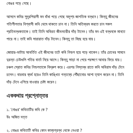
নোঙর পড়ে গেছে।
আসলে কবির সুদূরপিয়াসী মন বাঁধা পড়ে গেছে অদৃশ্য জাগতিক বন্ধনে। কিন্তু জীবনের
গতিশীলতার বিশ্বাসী কবি থেমে থাকতে চান না। তিনি অতিক্রম করতে চান সকল
প্রতিবন্ধকতাকে। তাই তিনি অবিরত জীবনতরীর দাঁড় টানেন। তাঁর মন এই বন্ধনকে মানতে
পারে না। তাই কবি সারারাত দাঁড় টানেন। কিন্তু তা মিছে হয়ে যায়।
জোয়ার-ভাটায় আবর্তিত এই জীবনের তটে কবি নিশ্চল হয়ে পড়ে থাকেন। তাঁর চোখের সামনে
দুরন্ত ঢেউগুলি গতির বার্তা নিয়ে আসে। কিন্তু সাড়া না পেয়ে পরক্ষণে আবার ফিরে যায়।
চঞ্চল স্রোত কবির নিশ্চলতাকে বিদ্রুপ করে। এরপর নিস্তব্ধ রাতে কবি অবিরাম দাঁড় টেনে
চলেন। বারবার ব্যর্থ হয়েও তিনি কাঙ্খিত গন্তব্যে পৌঁছানোর আশা ত্যাগ করেন না। তিনি
দাঁড় টেনে এগিয়ে যাওয়ার চেষ্টা করেন।
এককথায় প্রশ্নোত্তর
১. ‘নোঙর’ কবিতাটির কবি কে ?
উঃ অজিত দত্ত
২. নোঙর কবিতাটি কবির কোন কাব্যগ্রন্থ থেকে নেওয়া ?