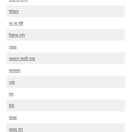
ইলিয়াস
নব নব সৃষ্টি
হিমালয় দর্শন
নোঙর
আকাশে সাতটি তারা
আবহমান
খেয়া
দাম
চিঠি
আমরা
ভাঙার গান