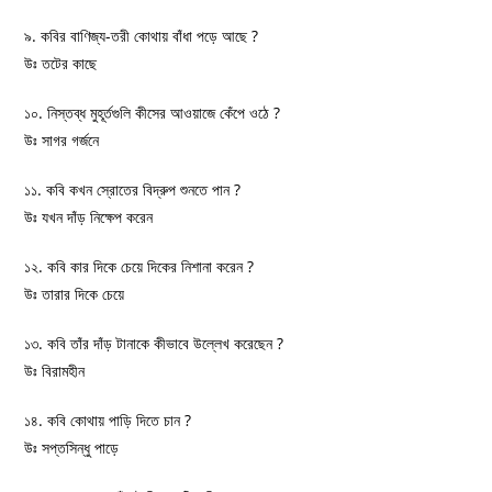
৯. কবির বাণিজ্য-তরী কোথায় বাঁধা পড়ে আছে ?
উঃ তটের কাছে
১০. নিস্তব্ধ মুহূর্তগুলি কীসের আওয়াজে কেঁপে ওঠে ?
উঃ সাগর গর্জনে
১১. কবি কখন স্রোতের বিদ্রুপ শুনতে পান ?
উঃ যখন দাঁড় নিক্ষেপ করেন
১২. কবি কার দিকে চেয়ে দিকের নিশানা করেন ?
উঃ তারার দিকে চেয়ে
১৩. কবি তাঁর দাঁড় টানাকে কীভাবে উল্লেখ করেছেন ?
উঃ বিরামহীন
১৪. কবি কোথায় পাড়ি দিতে চান ?
উঃ সপ্তসিন্ধু পাড়ে