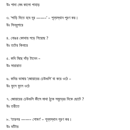
উঃ শাদা মেঘ কালো পাহাড়
৩. ‘পাড়ি দিতে হবে দূর ——–‘ – শূন্যস্থান পূরণ কর।
উঃ সিন্ধুপারে
৪. নোঙর কোথায় পড়ে গিয়েছে ?
উঃ তটের কিনারে
৫. কবি মিছে দাঁড় টানেন –
উঃ সারারাত
৬. কবির ভাষায় ‘জোয়ারের ঢেউগুলি’ যা করে ওঠে –
উঃ ফুলে ফুলে ওঠে
৭. জোয়ারের ঢেউগুলি কীসে মাথা ঠুকে সমুদ্রের দিকে ছোটে ?
উঃ তরীতে
৮. ‘তারপর ——– শোষণ’ – শূন্যস্থান পূরণ কর।
উঃ ভাঁটার